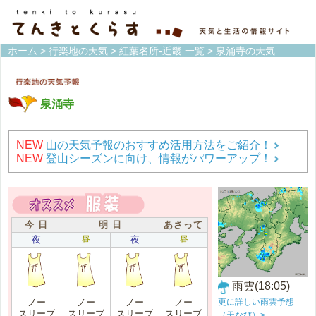
ホーム
>
行楽地の天気
>
紅葉名所-近畿 一覧
> 泉涌寺の天気
泉涌寺
NEW
山の天気予報のおすすめ活用方法をご紹介！
NEW
登山シーズンに向け、情報がパワーアップ！
今 日
明 日
あさって
夜
昼
夜
昼
雨雲(18:05)
更に詳しい雨雲予想
ノー
ノー
ノー
ノー
スリーブ
スリーブ
スリーブ
スリーブ
（天なび）>