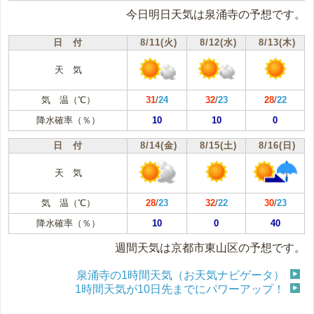
今日明日天気は泉涌寺の予想です。
日 付
8/11(火)
8/12(水)
8/13(木)
天 気
気 温（℃）
31
/
24
32
/
23
28
/
22
降水確率（％）
10
10
0
日 付
8/14(金)
8/15(土)
8/16(日)
天 気
気 温（℃）
28
/
23
32
/
22
30
/
23
降水確率（％）
10
0
40
週間天気は京都市東山区の予想です。
泉涌寺の1時間天気（お天気ナビゲータ）
1時間天気が10日先までにパワーアップ！