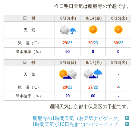
今日明日天気は醍醐寺の予想です。
日 付
8/13(木)
8/14(金)
8/15(土)
天 気
気 温（℃）
29
/
23
30
/
23
30
/
22
降水確率（％）
50
0
0
日 付
8/16(日)
8/17(月)
8/18(火)
天 気
-
気 温（℃）
28
/
22
27
/
22
-
/
-
降水確率（％）
20
60
-
週間天気は京都市伏見区の予想です。
醍醐寺の1時間天気（お天気ナビゲータ）
1時間天気が10日先までにパワーアップ！