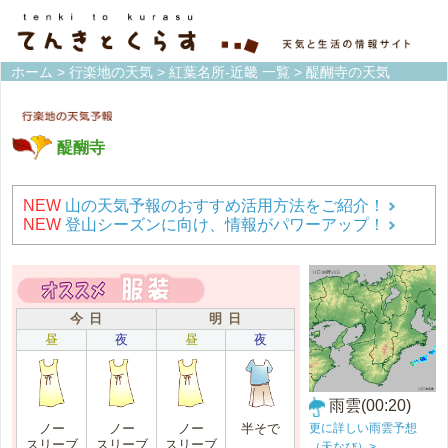
ホーム
>
行楽地の天気
>
紅葉名所-近畿 一覧
> 醍醐寺の天気
醍醐寺
NEW
山の天気予報のおすすめ活用方法をご紹介！
NEW
登山シーズンに向け、情報がパワーアップ！
今 日
明 日
昼
夜
昼
夜
雨雲(00:20)
更に詳しい雨雲予想
ノー
ノー
ノー
半そで
スリーブ
スリーブ
スリーブ
（天なび）>