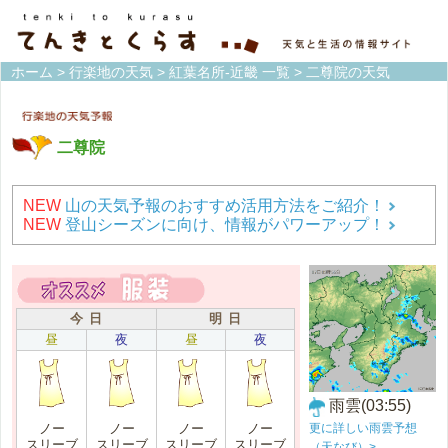
ホーム
>
行楽地の天気
>
紅葉名所-近畿 一覧
> 二尊院の天気
二尊院
NEW
山の天気予報のおすすめ活用方法をご紹介！
NEW
登山シーズンに向け、情報がパワーアップ！
今 日
明 日
昼
夜
昼
夜
雨雲(03:55)
更に詳しい雨雲予想
ノー
ノー
ノー
ノー
スリーブ
スリーブ
スリーブ
スリーブ
（天なび）>