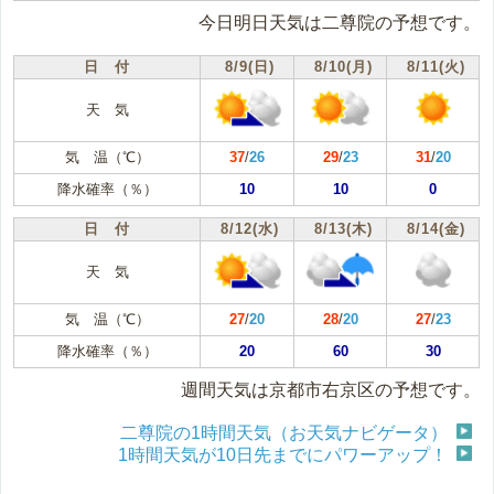
今日明日天気は二尊院の予想です。
日 付
8/9(日)
8/10(月)
8/11(火)
天 気
気 温（℃）
37
/
26
29
/
23
31
/
20
降水確率（％）
10
10
0
日 付
8/12(水)
8/13(木)
8/14(金)
天 気
気 温（℃）
27
/
20
28
/
20
27
/
23
降水確率（％）
20
60
30
週間天気は京都市右京区の予想です。
二尊院の1時間天気（お天気ナビゲータ）
1時間天気が10日先までにパワーアップ！