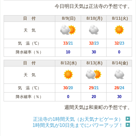
今日明日天気は正法寺の予想です。
日 付
8/9(日)
8/10(月)
8/11(火)
天 気
気 温（℃）
33
/
21
32
/
23
32
/
23
降水確率（％）
10
30
0
日 付
8/12(水)
8/13(木)
8/14(金)
天 気
気 温（℃）
30
/
20
29
/
21
28
/
24
降水確率（％）
0
20
30
週間天気は和束町の予想です。
正法寺の1時間天気（お天気ナビゲータ）
1時間天気が10日先までにパワーアップ！