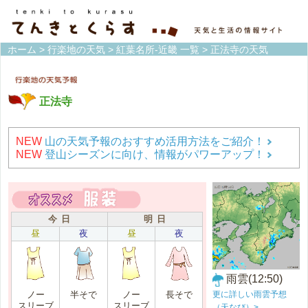
ホーム
>
行楽地の天気
>
紅葉名所-近畿 一覧
> 正法寺の天気
正法寺
NEW
山の天気予報のおすすめ活用方法をご紹介！
NEW
登山シーズンに向け、情報がパワーアップ！
今 日
明 日
昼
夜
昼
夜
雨雲(12:50)
更に詳しい雨雲予想
ノー
半そで
ノー
長そで
スリーブ
スリーブ
（天なび）>