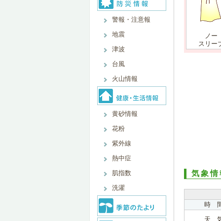
警報・注意報
地震
ノー
スリー
津波
台風
火山情報
黄砂情報
花粉
紫外線
熱中症
肌指数
気象情
洗濯
時 
天 