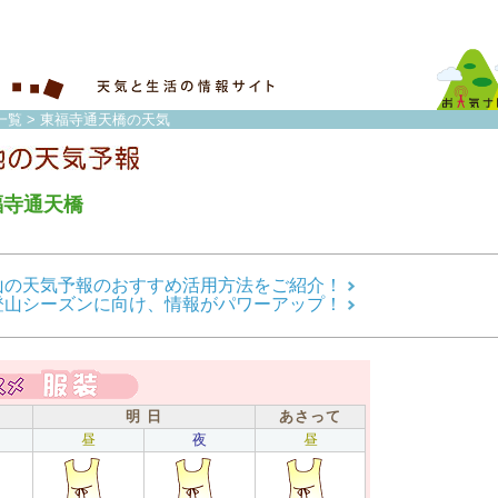
一覧
> 東福寺通天橋の天気
福寺通天橋
山の天気予報のおすすめ活用方法をご紹介！
登山シーズンに向け、情報がパワーアップ！
明 日
あさって
昼
夜
昼