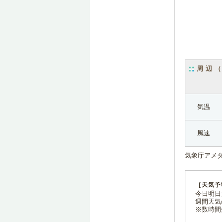
周辺
気温
風速
気象庁アメ
［天気予
今日明日天
週間天気
※数時間