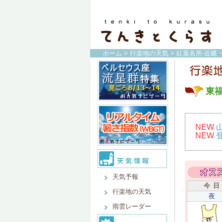
ホーム
>
行楽地の天気
>
紅葉名所-近畿 
東
NEW
NEW
天気予報
今 日
行楽地の天気
夜
雨雲レーダー