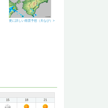
更に詳しい雨雲予想（天なび）>
15
18
21