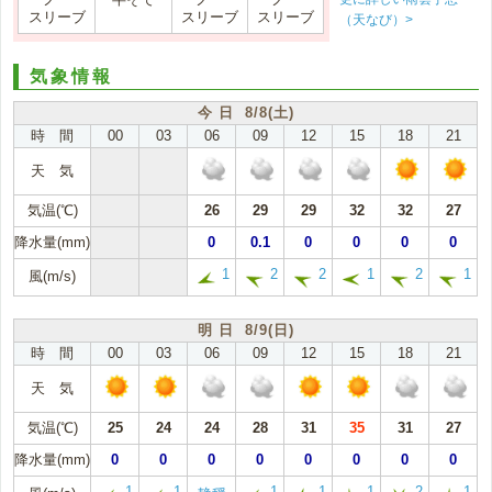
スリーブ
スリーブ
スリーブ
（天なび）>
気象情報
今 日 8/8(土)
時 間
00
03
06
09
12
15
18
21
天 気
気温(℃)
26
29
29
32
32
27
降水量(mm)
0
0.1
0
0
0
0
1
2
2
1
2
1
風(m/s)
明 日 8/9(日)
時 間
00
03
06
09
12
15
18
21
天 気
気温(℃)
25
24
24
28
31
35
31
27
降水量(mm)
0
0
0
0
0
0
0
0
1
1
1
1
1
2
1