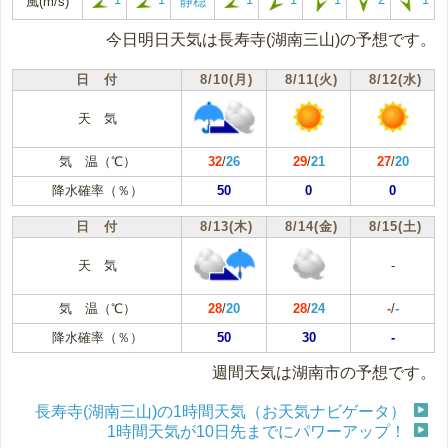
風(m/s)
静穏
今日明日天気は長寿寺(湖南三山)の予想です。
日 付
8/10(月)
8/11(火)
8/12(水)
天 気
気 温（℃）
32
/
26
29
/
21
27
/
20
降水確率（％）
50
0
0
日 付
8/13(木)
8/14(金)
8/15(土)
天 気
-
気 温（℃）
28
/
20
28
/
24
-
/
-
降水確率（％）
50
30
-
週間天気は湖南市の予想です。
長寿寺(湖南三山)の1時間天気（お天気ナビゲータ）
1時間天気が10日先までにパワーアップ！