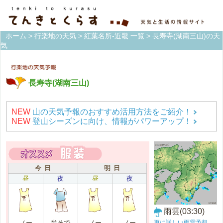
ホーム
>
行楽地の天気
>
紅葉名所-近畿 一覧
> 長寿寺(湖南三山)の天
気
長寿寺(湖南三山)
NEW
山の天気予報のおすすめ活用方法をご紹介！
NEW
登山シーズンに向け、情報がパワーアップ！
今 日
明 日
昼
夜
昼
夜
雨雲(03:30)
更に詳しい雨雲予想
ノー
半そで
ノー
ノー