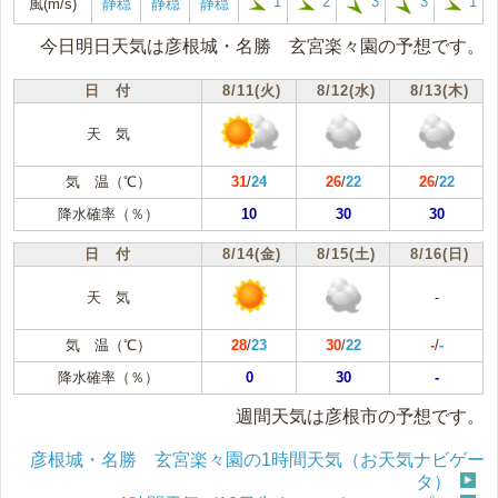
1
2
3
3
1
風(m/s)
静穏
静穏
静穏
今日明日天気は彦根城・名勝 玄宮楽々園の予想です。
日 付
8/11(火)
8/12(水)
8/13(木)
天 気
気 温（℃）
31
/
24
26
/
22
26
/
22
降水確率（％）
10
30
30
日 付
8/14(金)
8/15(土)
8/16(日)
天 気
-
気 温（℃）
28
/
23
30
/
22
-
/
-
降水確率（％）
0
30
-
週間天気は彦根市の予想です。
彦根城・名勝 玄宮楽々園の1時間天気（お天気ナビゲー
タ）