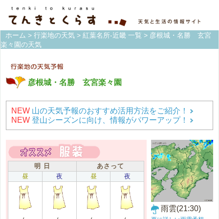
ホーム
>
行楽地の天気
>
紅葉名所-近畿 一覧
> 彦根城・名勝 玄宮
楽々園の天気
彦根城・名勝 玄宮楽々園
NEW
山の天気予報のおすすめ活用方法をご紹介！
NEW
登山シーズンに向け、情報がパワーアップ！
明 日
あさって
昼
夜
昼
夜
雨雲(21:30)