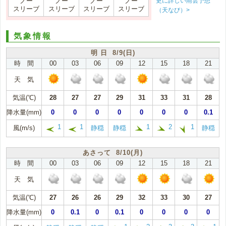
更に詳しい雨雲予想
ノー
ノー
ノー
ノー
スリーブ
スリーブ
スリーブ
スリーブ
（天なび）>
気象情報
明 日 8/9(日)
時 間
00
03
06
09
12
15
18
21
天 気
気温(℃)
28
27
27
29
31
33
31
28
降水量(mm)
0
0
0
0
0
0
0
0.1
1
1
1
2
1
風(m/s)
静穏
静穏
静穏
あさって 8/10(月)
時 間
00
03
06
09
12
15
18
21
天 気
気温(℃)
27
26
26
29
32
33
30
27
降水量(mm)
0
0.1
0
0.1
0
0
0
0