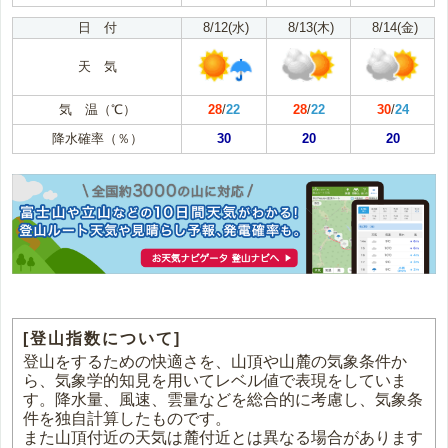
日 付
8/12(水)
8/13(木)
8/14(金)
天 気
気 温（℃）
28
/
22
28
/
22
30
/
24
降水確率（％）
30
20
20
[登山指数について]
登山をするための快適さを、山頂や山麓の気象条件か
ら、気象学的知見を用いてレベル値で表現をしていま
す。降水量、風速、雲量などを総合的に考慮し、気象条
件を独自計算したものです。
また山頂付近の天気は麓付近とは異なる場合があります