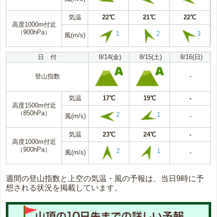
気温
22℃
21℃
22℃
高度1000m付近
（900hPa）
1
2
3
風(m/s)
日 付
8/14(金)
8/15(土)
8/16(日)
登山指数
-
気温
17℃
19℃
-
高度1500m付近
（850hPa）
2
1
風(m/s)
-
気温
23℃
24℃
-
高度1000m付近
（900hPa）
2
1
風(m/s)
-
週間の登山指数と上空の気温・風の予報は、当日9時に予
想される状況を掲載しています。