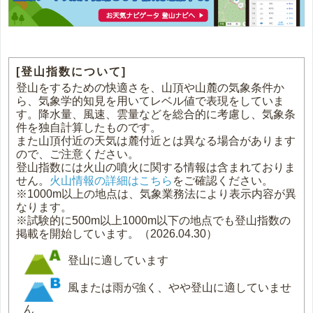
[登山指数について]
登山をするための快適さを、山頂や山麓の気象条件か
ら、気象学的知見を用いてレベル値で表現をしていま
す。降水量、風速、雲量などを総合的に考慮し、気象条
件を独自計算したものです。
また山頂付近の天気は麓付近とは異なる場合があります
ので、ご注意ください。
登山指数には火山の噴火に関する情報は含まれておりま
せん。
火山情報の詳細はこちら
をご確認ください。
※1000m以上の地点は、気象業務法により表示内容が異
なります。
※試験的に500m以上1000m以下の地点でも登山指数の
掲載を開始しています。（2026.04.30）
登山に適しています
風または雨が強く、やや登山に適していませ
ん