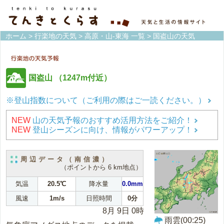
ホーム
>
行楽地の天気
>
高原・山-東海 一覧
> 国盗山の天気
国盗山
（1247m付近）
※登山指数について（ご利用の際はご一読ください。）
NEW
山の天気予報のおすすめ活用方法をご紹介！
NEW
登山シーズンに向け、情報がパワーアップ！
周辺データ（南信濃）
（ポイントから 6 km地点）
気温
20.5℃
降水量
0.0mm
風速
1m/s
日照時間
0分
8月 9日 0時
雨雲(00:25)