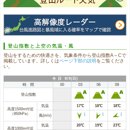
登山指数と上空の気温・風
登山をするための快適さを、気象条件から登山指数A～Cで
掲載しています。詳しくは
ページ下部の説明
をご覧くださ
い。
今 日 8/9(日)
時 間
00
03
06
09
登山指数
気温
17℃
18℃
18℃
高度1500m付近
（850hPa）
1
1
1
風(m/s)
気温
20℃
19℃
23℃
高度1000m付近