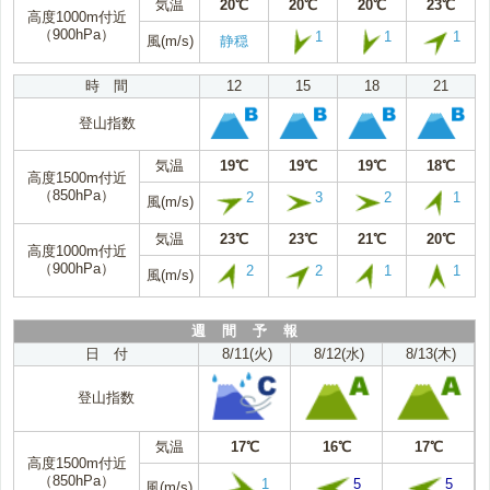
気温
20℃
20℃
20℃
23℃
高度1000m付近
（900hPa）
1
1
1
風(m/s)
静穏
時 間
12
15
18
21
登山指数
気温
19℃
19℃
19℃
18℃
高度1500m付近
（850hPa）
2
3
2
1
風(m/s)
気温
23℃
23℃
21℃
20℃
高度1000m付近
（900hPa）
2
2
1
1
風(m/s)
週 間 予 報
日 付
8/11(火)
8/12(水)
8/13(木)
登山指数
気温
17℃
16℃
17℃
高度1500m付近
（850hPa）
1
5
5
風(m/s)