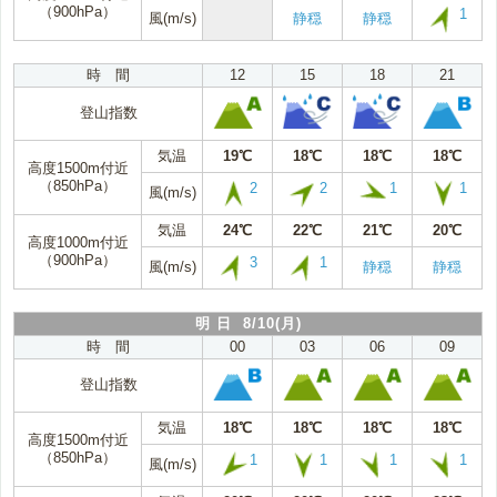
（900hPa）
1
風(m/s)
静穏
静穏
時 間
12
15
18
21
登山指数
気温
19℃
18℃
18℃
18℃
高度1500m付近
（850hPa）
2
2
1
1
風(m/s)
気温
24℃
22℃
21℃
20℃
高度1000m付近
（900hPa）
3
1
風(m/s)
静穏
静穏
明 日 8/10(月)
時 間
00
03
06
09
登山指数
気温
18℃
18℃
18℃
18℃
高度1500m付近
（850hPa）
1
1
1
1
風(m/s)