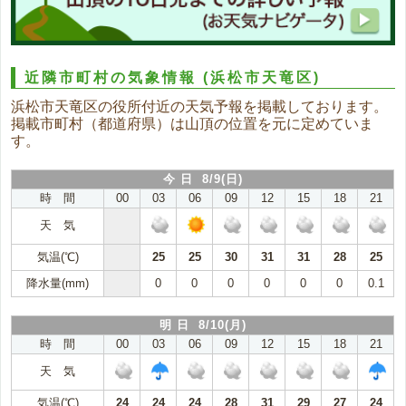
近隣市町村の気象情報
(浜松市天竜区)
浜松市天竜区の役所付近の天気予報を掲載しております。
掲載市町村（都道府県）は山頂の位置を元に定めていま
す。
今 日 8/9(日)
時 間
00
03
06
09
12
15
18
21
天 気
気温(℃)
25
25
30
31
31
28
25
降水量(mm)
0
0
0
0
0
0
0.1
明 日 8/10(月)
時 間
00
03
06
09
12
15
18
21
天 気
気温(℃)
24
24
24
28
31
29
27
24