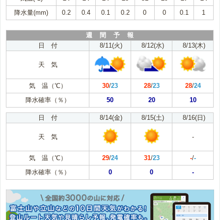
降水量(mm)
0.2
0.4
0.1
0.2
0
0
0.1
1
週 間 予 報
日 付
8/11(火)
8/12(水)
8/13(木)
天 気
気 温（℃）
30
/
23
28
/
23
28
/
24
降水確率（％）
50
20
10
日 付
8/14(金)
8/15(土)
8/16(日)
天 気
-
気 温（℃）
29
/
24
31
/
23
-
/
-
降水確率（％）
0
0
-