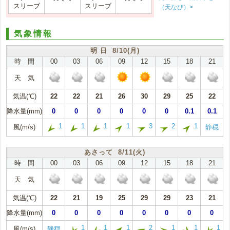
スリーブ
スリーブ
（天なび）>
気象情報
明 日 8/10(月)
時 間
00
03
06
09
12
15
18
21
天 気
気温(℃)
22
22
21
26
30
29
25
22
降水量(mm)
0
0
0
0
0
0
0.1
0.1
1
1
1
1
3
2
1
風(m/s)
静穏
あさって 8/11(火)
時 間
00
03
06
09
12
15
18
21
天 気
気温(℃)
22
21
19
25
29
29
23
21
降水量(mm)
0
0
0
0
0
0
0
0
1
1
1
2
1
1
1
風(m/s)
静穏