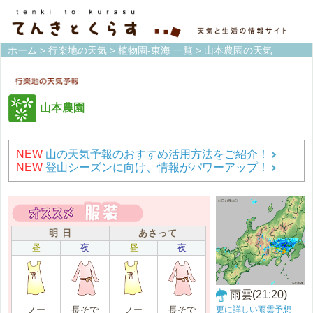
ホーム
>
行楽地の天気
>
植物園-東海 一覧
> 山本農園の天気
山本農園
NEW
山の天気予報のおすすめ活用方法をご紹介！
NEW
登山シーズンに向け、情報がパワーアップ！
明 日
あさって
昼
夜
昼
夜
雨雲(21:20)
更に詳しい雨雲予想
ノー
長そで
ノー
長そで