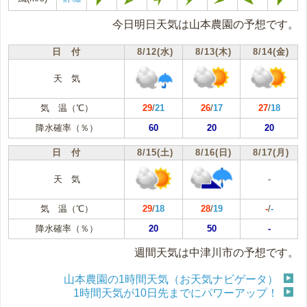
今日明日天気は山本農園の予想です。
日 付
8/12(水)
8/13(木)
8/14(金)
天 気
気 温（℃）
29
/
21
26
/
17
27
/
18
降水確率（％）
60
20
20
日 付
8/15(土)
8/16(日)
8/17(月)
天 気
-
気 温（℃）
29
/
18
28
/
19
-
/
-
降水確率（％）
20
50
-
週間天気は中津川市の予想です。
山本農園の1時間天気（お天気ナビゲータ）
1時間天気が10日先までにパワーアップ！