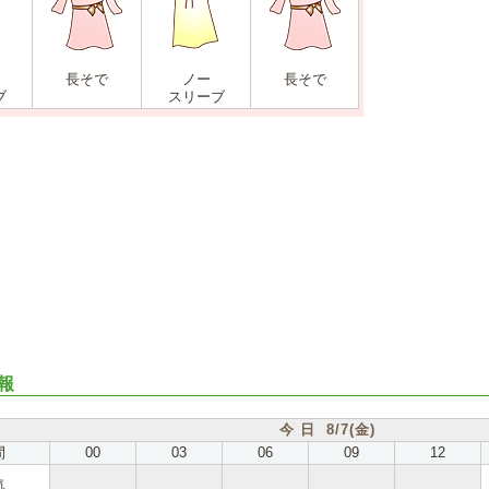
長そで
ノー
長そで
ブ
スリーブ
報
今 日 8/7(金)
間
00
03
06
09
12
気