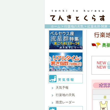
ホーム
>
行楽地の天気
>
紅葉名所-関東
奥
NEW
NEW
天気予報
行楽地の天気
昼
雨雲レーダー