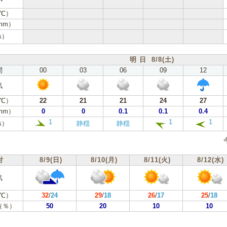
℃）
mm）
s）
明 日 8/8(土)
間
00
03
06
09
12
気
℃）
22
21
21
24
27
mm）
0
0
0.1
0.1
0.4
1
1
1
s）
静穏
静穏
付
8/9(日)
8/10(月)
8/11(火)
8/12(水)
気
℃）
32
/
24
29
/
18
26
/
17
25
/
18
（％）
50
20
10
10