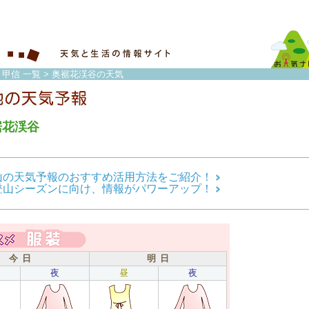
・甲信 一覧
> 奥裾花渓谷の天気
裾花渓谷
山の天気予報のおすすめ活用方法をご紹介！
登山シーズンに向け、情報がパワーアップ！
今 日
明 日
夜
昼
夜