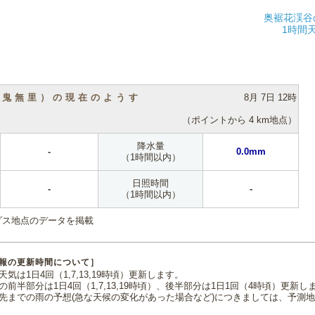
奥裾花渓谷
1時間
（鬼無里）の現在のようす
8月 7日 12時
（ポイントから 4 km地点）
降水量
-
0.0mm
（1時間以内）
日照時間
-
-
（1時間以内）
ダス地点のデータを掲載
報の更新時間について］
気は1日4回（1,7,13,19時頃）更新します。
の前半部分は1日4回（1,7,13,19時頃）、後半部分は1日1回（4時頃）更新し
先までの雨の予想(急な天候の変化があった場合など)につきましては、予測