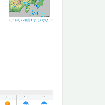
更に詳しい雨雲予想（天なび）>
15
18
21