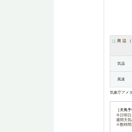
周辺
気温
風速
気象庁アメ
［天気予
今日明日天
週間天気
※数時間