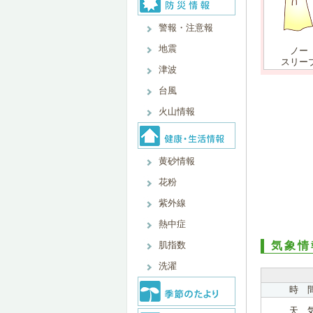
警報・注意報
地震
ノー
スリー
津波
台風
火山情報
黄砂情報
花粉
紫外線
熱中症
肌指数
気象情
洗濯
時 
天 