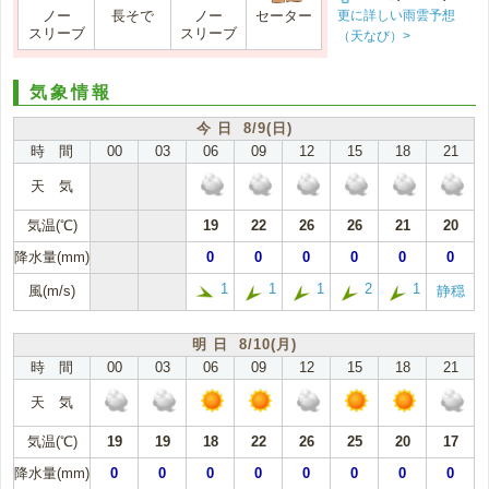
更に詳しい雨雲予想
ノー
長そで
ノー
セーター
スリーブ
スリーブ
（天なび）>
気象情報
今 日 8/9(日)
時 間
00
03
06
09
12
15
18
21
天 気
気温(℃)
19
22
26
26
21
20
降水量(mm)
0
0
0
0
0
0
1
1
1
2
1
風(m/s)
静穏
明 日 8/10(月)
時 間
00
03
06
09
12
15
18
21
天 気
気温(℃)
19
19
18
22
26
25
20
17
降水量(mm)
0
0
0
0
0
0
0
0