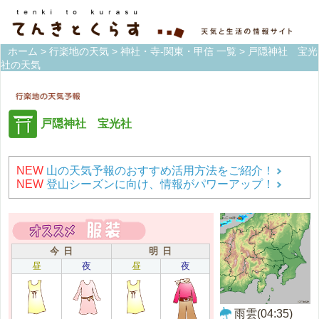
ホーム
>
行楽地の天気
>
神社・寺-関東・甲信 一覧
> 戸隠神社 宝光
社の天気
戸隠神社 宝光社
NEW
山の天気予報のおすすめ活用方法をご紹介！
NEW
登山シーズンに向け、情報がパワーアップ！
今 日
明 日
昼
夜
昼
夜
雨雲(04:35)