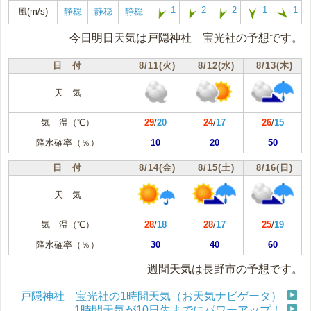
1
2
2
1
1
風(m/s)
静穏
静穏
静穏
今日明日天気は戸隠神社 宝光社の予想です。
日 付
8/11(火)
8/12(水)
8/13(木)
天 気
気 温（℃）
29
/
20
24
/
17
26
/
15
降水確率（％）
10
20
50
日 付
8/14(金)
8/15(土)
8/16(日)
天 気
気 温（℃）
28
/
18
28
/
17
25
/
19
降水確率（％）
30
40
60
週間天気は長野市の予想です。
戸隠神社 宝光社の1時間天気（お天気ナビゲータ）
1時間天気が10日先までにパワーアップ！