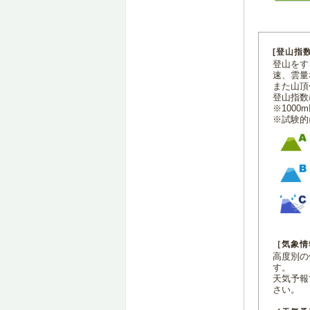
[登山指
登山をす
速、雲量
また山頂
登山指数
※100
※試験的
［気象情
高度別の
す。
天気予報
さい。