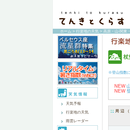
ホーム
>
行楽地の天気
>
高原・山-関東
杖
※登山指数
NEW
NEW
天気予報
周辺
行楽地の天気
雨雲レーダー