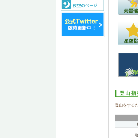
登山指
登山をする