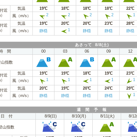
気温
19℃
18℃
18℃
18℃
22℃
m付近
2
2
2
2
1
a）
風（m/s）
気温
19℃
20℃
20℃
23℃
28℃
m付近
1
a）
風（m/s）
静穏
静穏
静穏
静穏
あさって 8/8(土)
時 間
00
03
06
09
12
登山指数
気温
19℃
19℃
18℃
19℃
23℃
m付近
1
1
1
1
1
a）
風（m/s）
気温
20℃
19℃
20℃
24℃
29℃
m付近
1
a）
風（m/s）
静穏
静穏
静穏
静穏
週 間 予 報
日 付
8/9(日)
8/10(月)
8/11(火)
8/12
登山指数