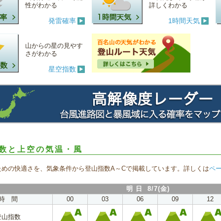
性がわかる
詳しくわかる
発雷確率
1時間天気
山からの星の見やす
さがわかる
星空指数
数と上空の気温・風
ための快適さを、気象条件から登山指数A～Cで掲載しています。詳しくは
ペ
明 日 8/7(金)
時 間
00
03
06
09
12
登山指数