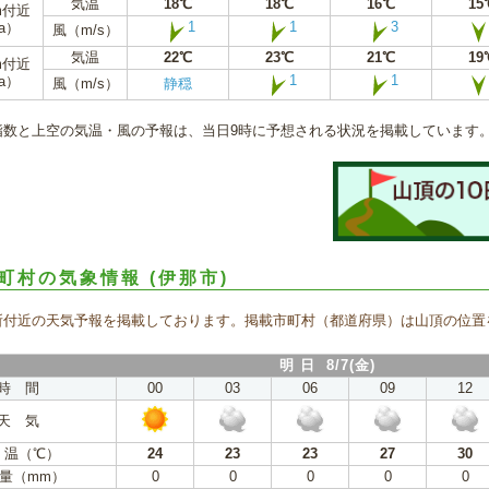
気温
18℃
18℃
16℃
15
m付近
1
1
3
a）
風（m/s）
気温
22℃
23℃
21℃
19
m付近
1
1
a）
風（m/s）
静穏
指数と上空の気温・風の予報は、当日9時に予想される状況を掲載しています
町村の気象情報
(伊那市)
所付近の天気予報を掲載しております。掲載市町村（都道府県）は山頂の位置
明 日 8/7(金)
時 間
00
03
06
09
12
天 気
 温（℃）
24
23
23
27
30
量（mm）
0
0
0
0
0