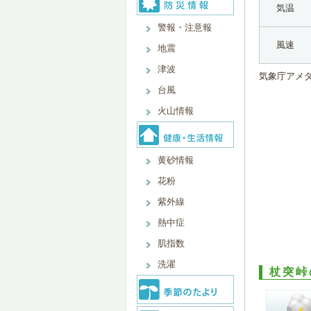
気温
警報・注意報
風速
地震
津波
気象庁アメ
台風
火山情報
黄砂情報
花粉
紫外線
熱中症
肌指数
洗濯
杖突峠