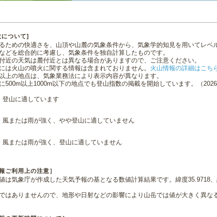
数について]
るための快適さを、山頂や山麓の気象条件から、気象学的知見を用いてレベ
などを総合的に考慮し、気象条件を独自計算したものです。
付近の天気は麓付近とは異なる場合がありますので、ご注意ください。
には火山の噴火に関する情報は含まれておりません。
火山情報の詳細はこち
0m以上の地点は、気象業務法により表示内容が異なります。
に500m以上1000m以下の地点でも登山指数の掲載を開始しています。（2026.0
登山に適しています
風または雨が強く、やや登山に適していません
風または雨が強く、登山に適していません
報ご利用上の注意］
値は気象庁が作成した天気予報の基となる数値計算結果です。緯度35.9718、経
ではありませんので、地形や日射などの影響により山岳では値が大きく異な