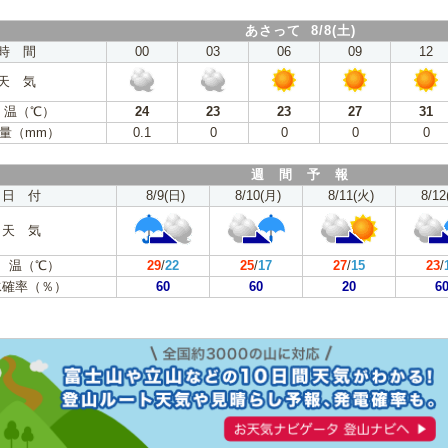
あさって 8/8(土)
時 間
00
03
06
09
12
天 気
 温（℃）
24
23
23
27
31
量（mm）
0.1
0
0
0
0
週 間 予 報
日 付
8/9(日)
8/10(月)
8/11(火)
8/12
天 気
 温（℃）
29
/
22
25
/
17
27
/
15
23
/
水確率（％）
60
60
20
6