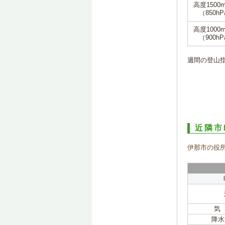
高度1500
（850hP
高度1000
（900hP
週間の登山
近隣市
伊那市の役
気
降水