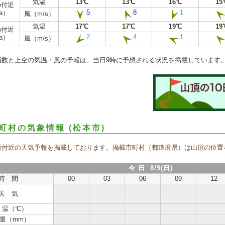
気温
13℃
13℃
16℃
15
m付近
5
8
1
a）
風（m/s）
気温
17℃
17℃
19℃
19
m付近
2
4
1
a）
風（m/s）
指数と上空の気温・風の予報は、当日9時に予想される状況を掲載しています
町村の気象情報
(松本市)
所付近の天気予報を掲載しております。掲載市町村（都道府県）は山頂の位置
今 日 8/9(日)
時 間
00
03
06
09
12
天 気
 温（℃）
量（mm）