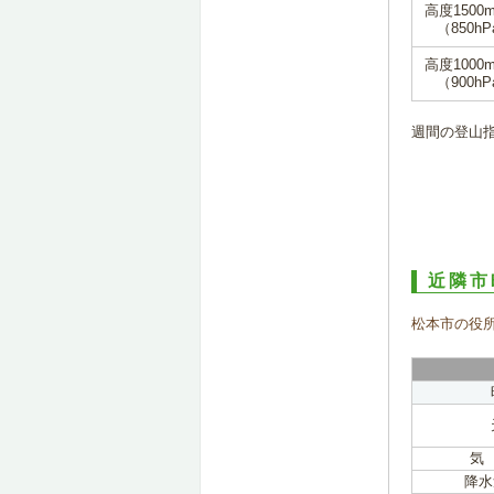
高度1500
（850hP
高度1000
（900hP
週間の登山
近隣市
松本市の役
気
降水