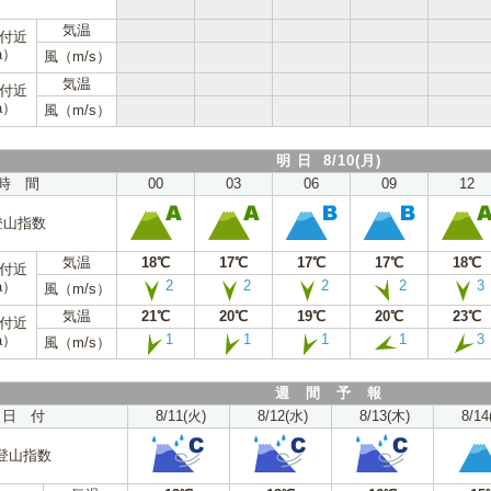
気温
m付近
a）
風（m/s）
気温
m付近
a）
風（m/s）
明 日 8/10(月)
時 間
00
03
06
09
12
登山指数
気温
18℃
17℃
17℃
17℃
18℃
m付近
2
2
2
2
3
a）
風（m/s）
気温
21℃
20℃
19℃
20℃
23℃
m付近
1
1
1
1
3
a）
風（m/s）
週 間 予 報
日 付
8/11(火)
8/12(水)
8/13(木)
8/14
登山指数