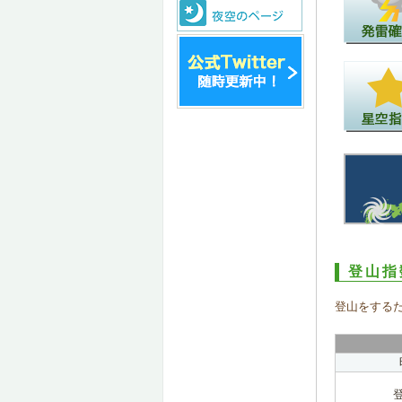
登山指
登山をする