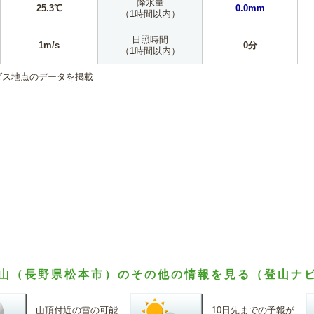
降水量
25.3℃
0.0mm
（1時間以内）
日照時間
1m/s
0分
（1時間以内）
ダス地点のデータを掲載
山（長野県松本市）のその他の情報を見る（登山ナ
山頂付近の雷の可能
10日先までの予報が