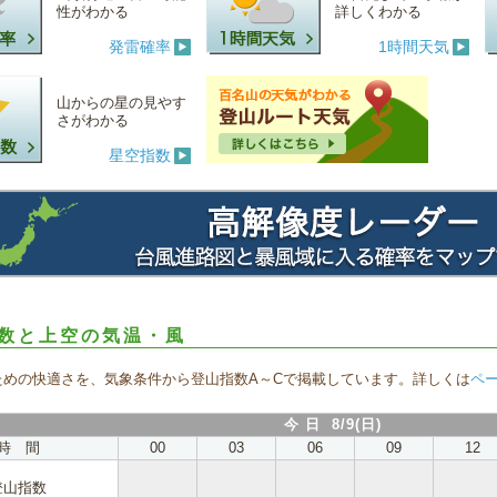
性がわかる
詳しくわかる
発雷確率
1時間天気
山からの星の見やす
さがわかる
星空指数
数と上空の気温・風
ための快適さを、気象条件から登山指数A～Cで掲載しています。詳しくは
ペ
今 日 8/9(日)
時 間
00
03
06
09
12
登山指数