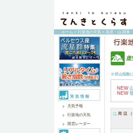
ホーム
>
行楽地の天気
>
高原・山-関東
虚
※登山指数
NEW
NEW
天気予報
周辺
行楽地の天気
雨雲レーダー