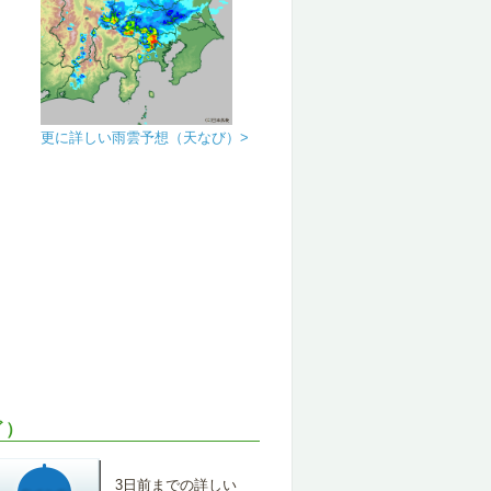
更に詳しい雨雲予想（天なび）>
ビ）
3日前までの詳しい