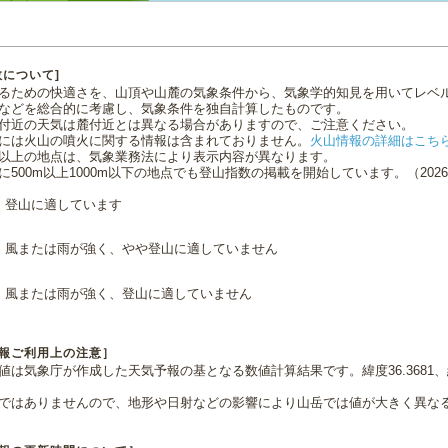
数について]
るための快適さを、山頂や山麓の気象条件から、気象学的知見を用いてレベ
などを総合的に考慮し、気象条件を独自計算したものです。
付近の天気は麓付近とは異なる場合がありますので、ご注意ください。
には火山の噴火に関する情報は含まれておりません。
火山情報の詳細はこち
0m以上の地点は、気象業務法により表示内容が異なります。
に500m以上1000m以下の地点でも登山指数の掲載を開始しています。（2026.0
登山に適しています
風または雨が強く、やや登山に適していません
風または雨が強く、登山に適していません
報ご利用上の注意］
値は気象庁が作成した天気予報の基となる数値計算結果です。緯度36.3681、経
ではありませんので、地形や日射などの影響により山岳では値が大きく異な