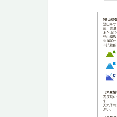
[登山指
登山をす
速、雲量
また山頂
登山指数
※100
※試験的
［気象情
高度別の
す。
天気予報
さい。