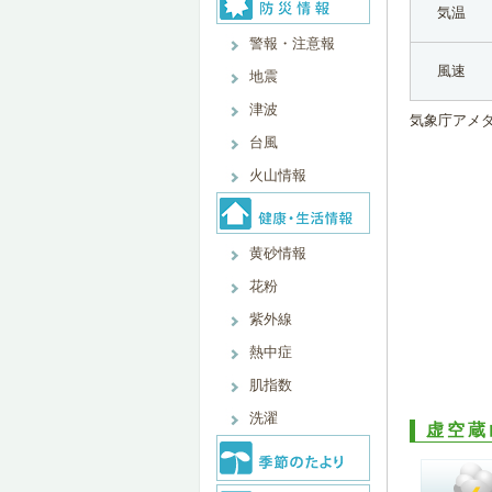
気温
警報・注意報
風速
地震
津波
気象庁アメ
台風
火山情報
黄砂情報
花粉
紫外線
熱中症
肌指数
洗濯
虚空蔵