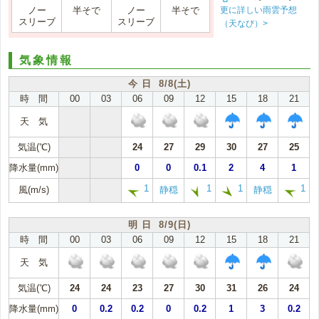
更に詳しい雨雲予想
ノー
半そで
ノー
半そで
スリーブ
スリーブ
（天なび）>
気象情報
今 日 8/8(土)
時 間
00
03
06
09
12
15
18
21
天 気
気温(℃)
24
27
29
30
27
25
降水量(mm)
0
0
0.1
2
4
1
1
1
1
1
風(m/s)
静穏
静穏
明 日 8/9(日)
時 間
00
03
06
09
12
15
18
21
天 気
気温(℃)
24
24
23
27
30
31
26
24
降水量(mm)
0
0.2
0.2
0
0.2
1
3
0.2