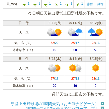
1
1
1
1
1
1
風(m/s)
静穏
静穏
今日明日天気は県営上田野球場の予想です。
日 付
8/10(月)
8/11(火)
8/12(水)
天 気
気 温（℃）
32
/
22
25
/
17
22
/
16
降水確率（％）
10
60
50
日 付
8/13(木)
8/14(金)
8/15(土)
天 気
気 温（℃）
27
/
16
27
/
18
28
/
16
降水確率（％）
20
10
0
週間天気は上田市の予想です。
県営上田野球場の1時間天気（お天気ナビゲータ）
1時間天気が10日先までにパワーアップ！