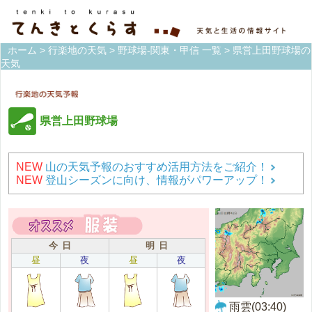
ホーム
>
行楽地の天気
>
野球場-関東・甲信 一覧
> 県営上田野球場の
天気
県営上田野球場
NEW
山の天気予報のおすすめ活用方法をご紹介！
NEW
登山シーズンに向け、情報がパワーアップ！
今 日
明 日
昼
夜
昼
夜
雨雲(03:40)