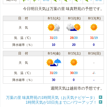
今日明日天気は万葉の里 味真野苑の予想です。
日 付
8/11(火)
8/12(水)
8/13(木)
天 気
気 温（℃）
31
/
23
28
/
20
31
/
19
降水確率（％）
10
20
0
日 付
8/14(金)
8/15(土)
8/16(日)
天 気
-
気 温（℃）
31
/
20
30
/
20
-
/
-
降水確率（％）
30
0
-
週間天気は越前市の予想です。
万葉の里 味真野苑の1時間天気（お天気ナビゲータ）
1時間天気が10日先までにパワーアップ！