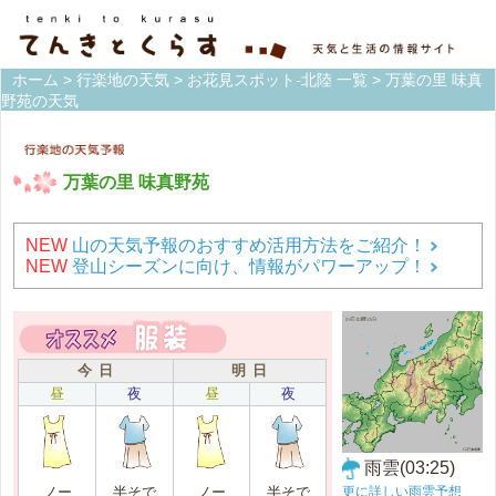
ホーム
>
行楽地の天気
>
お花見スポット-北陸 一覧
> 万葉の里 味真
野苑の天気
万葉の里 味真野苑
NEW
山の天気予報のおすすめ活用方法をご紹介！
NEW
登山シーズンに向け、情報がパワーアップ！
今 日
明 日
昼
夜
昼
夜
雨雲(03:25)
更に詳しい雨雲予想
ノー
半そで
ノー
半そで