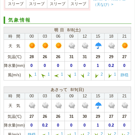
スリーブ
スリーブ
スリーブ
スリーブ
（天なび）>
気象情報
明 日 8/8(土)
時 間
00
03
06
09
12
15
18
21
天 気
気温(℃)
28
26
26
31
31
29
29
27
降水量(mm)
0
0
0
0
0
1
0.2
0
1
1
1
1
2
2
1
風(m/s)
静穏
あさって 8/9(日)
時 間
00
03
06
09
12
15
18
21
天 気
気温(℃)
27
26
26
31
30
29
27
27
降水量(mm)
0
0.2
0
0
0
1
0.2
0
1
1
1
2
2
2
2
風(m/s)
静穏