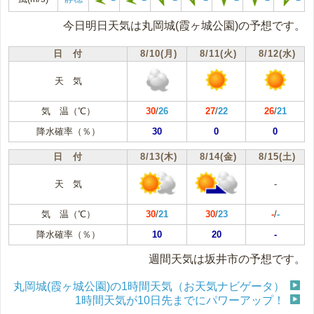
今日明日天気は丸岡城(霞ヶ城公園)の予想です。
日 付
8/10(月)
8/11(火)
8/12(水)
天 気
気 温（℃）
30
/
26
27
/
22
26
/
21
降水確率（％）
30
0
0
日 付
8/13(木)
8/14(金)
8/15(土)
天 気
-
気 温（℃）
30
/
21
30
/
23
-
/
-
降水確率（％）
10
20
-
週間天気は坂井市の予想です。
丸岡城(霞ヶ城公園)の1時間天気（お天気ナビゲータ）
1時間天気が10日先までにパワーアップ！