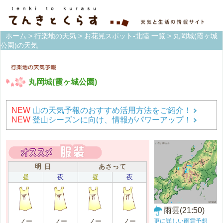
ホーム
>
行楽地の天気
>
お花見スポット-北陸 一覧
> 丸岡城(霞ヶ城
公園)の天気
丸岡城(霞ヶ城公園)
NEW
山の天気予報のおすすめ活用方法をご紹介！
NEW
登山シーズンに向け、情報がパワーアップ！
明 日
あさって
昼
夜
昼
夜
雨雲(21:50)
更に詳しい雨雲予想
ノー
ノー
ノー
ノー