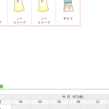
ノー
ノー
半そで
ブ
スリーブ
スリーブ
報
今 日 8/7(金)
間
00
03
06
09
12