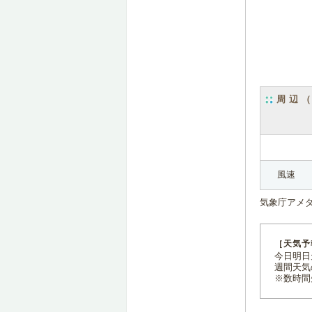
周辺
風速
気象庁アメ
［天気予
今日明日天
週間天気
※数時間