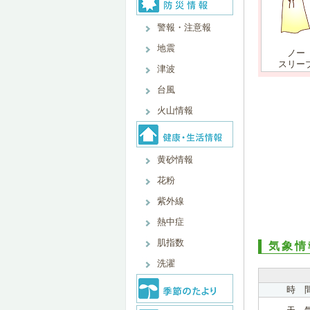
警報・注意報
地震
ノー
スリー
津波
台風
火山情報
黄砂情報
花粉
紫外線
熱中症
肌指数
気象情
洗濯
時 