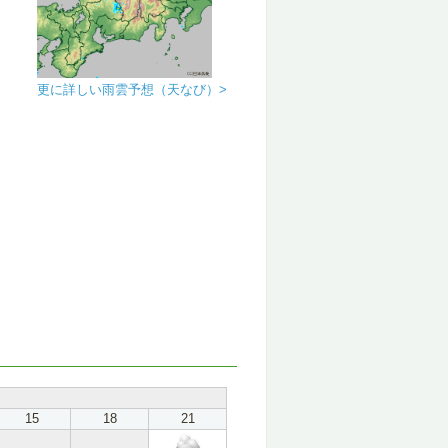
更に詳しい雨雲予想（天なび）>
15
18
21