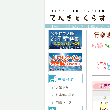
ホーム
>
行楽地の天気
>
お花見スポット
特
NEW
NEW
天気予報
行楽地の天気
昼
雨雲レーダー