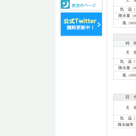
天 
気 温（
降水量（
風（m/
時 
天 
気 温（
降水量（
風（m/
日 
天 
気 温（
降水確率