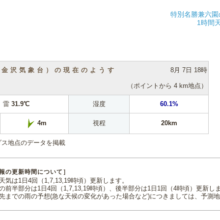
特別名勝兼六園
1時間
（金沢気象台）の現在のようす
8月 7日 18時
（ポイントから 4 km地点）
雷
31.9℃
湿度
60.1%
視程
20km
4m
ダス地点のデータを掲載
報の更新時間について］
気は1日4回（1,7,13,19時頃）更新します。
の前半部分は1日4回（1,7,13,19時頃）、後半部分は1日1回（4時頃）更新し
先までの雨の予想(急な天候の変化があった場合など)につきましては、予測