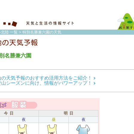
-北陸 一覧
> 特別名勝兼六園の天気
別名勝兼六園
山の天気予報のおすすめ活用方法をご紹介！
登山シーズンに向け、情報がパワーアップ！
今 日
明 日
夜
昼
夜