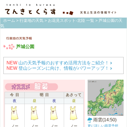
ホーム
>
行楽地の天気
>
お花見スポット-北陸 一覧
> 芦城公園の天
気
芦城公園
NEW
山の天気予報のおすすめ活用方法をご紹介！
NEW
登山シーズンに向け、情報がパワーアップ！
今 日
明 日
あさって
夜
昼
夜
昼
雨雲(14:50)
更に詳しい雨雲予想
ノー
ノー
ノー
ノー