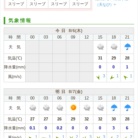
スリーブ
スリーブ
スリーブ
スリーブ
（天なび）>
気象情報
今 日 8/6(木)
時 間
00
03
06
09
12
15
18
21
天 気
気温(℃)
31
29
28
降水量(mm)
0
0
1
3
1
1
風(m/s)
明 日 8/7(金)
時 間
00
03
06
09
12
15
18
21
天 気
気温(℃)
27
27
26
29
32
32
30
28
降水量(mm)
0.1
0
0.2
0
0
0
3
6
1
1
1
2
3
3
2
2
風(m/s)