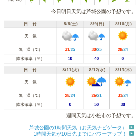
今日明日天気は芦城公園の予想です。
日 付
8/8(土)
8/9(日)
8/10(月)
天 気
気 温（℃）
31
/
25
30
/
25
28
/
24
降水確率（％）
10
40
0
日 付
8/11(火)
8/12(水)
8/13(木)
天 気
気 温（℃）
28
/
24
26
/
21
31
/
24
降水確率（％）
0
50
30
週間天気は小松市の予想です。
芦城公園の1時間天気（お天気ナビゲータ）
1時間天気が10日先までにパワーアップ！