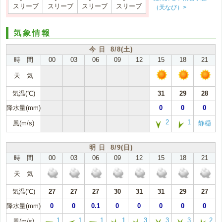
スリーブ
スリーブ
スリーブ
スリーブ
（天なび）>
気象情報
今 日 8/8(土)
時 間
00
03
06
09
12
15
18
21
天 気
気温(℃)
31
29
28
降水量(mm)
0
0
0
2
1
風(m/s)
静穏
明 日 8/9(日)
時 間
00
03
06
09
12
15
18
21
天 気
気温(℃)
27
27
27
30
31
31
29
27
降水量(mm)
0
0
0.1
0
0
0
0
0
1
1
1
1
3
3
3
2
風(m/s)