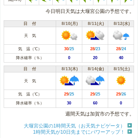
今日明日天気は大堰宮公園の予想です。
日 付
8/10(月)
8/11(火)
8/12(水)
天 気
気 温（℃）
30
/
25
28
/
23
28
/
24
降水確率（％）
0
20
40
日 付
8/13(木)
8/14(金)
8/15(土)
天 気
気 温（℃）
29
/
25
29
/
25
29
/
26
降水確率（％）
30
60
0
週間天気は加賀市の予想です。
大堰宮公園の1時間天気（お天気ナビゲータ）
1時間天気が10日先までにパワーアップ！