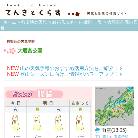
ホーム
>
行楽地の天気
>
お花見スポット-北陸 一覧
> 大堰宮公園の天
気
大堰宮公園
NEW
山の天気予報のおすすめ活用方法をご紹介！
NEW
登山シーズンに向け、情報がパワーアップ！
今 日
明 日
あさって
夜
昼
夜
昼
雨雲(13:05)
更に詳しい雨雲予想
ノー
ノー
ノー
ノー