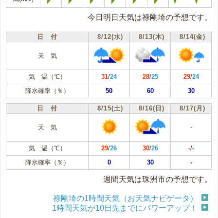
今日明日天気は禄剛埼の予想です。
日 付
8/12(水)
8/13(木)
8/14(金)
天 気
気 温（℃）
31
/
24
28
/
25
29
/
24
降水確率（％）
50
60
30
日 付
8/15(土)
8/16(日)
8/17(月)
天 気
-
気 温（℃）
29
/
26
30
/
26
-
/
-
降水確率（％）
0
30
-
週間天気は珠洲市の予想です。
禄剛埼の1時間天気（お天気ナビゲータ）
1時間天気が10日先までにパワーアップ！