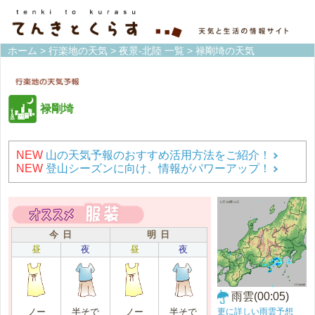
ホーム
>
行楽地の天気
>
夜景-北陸 一覧
> 禄剛埼の天気
禄剛埼
NEW
山の天気予報のおすすめ活用方法をご紹介！
NEW
登山シーズンに向け、情報がパワーアップ！
今 日
明 日
昼
夜
昼
夜
雨雲(00:05)
更に詳しい雨雲予想
ノー
半そで
ノー
半そで