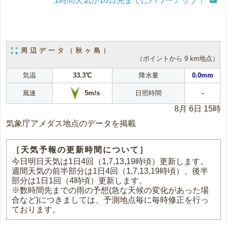
1時間天気が10日先までにパワーアップ！
周辺データ（秋ヶ島）
（ポイントから 9 km地点）
気温
33.3℃
降水量
0.0mm
5m/s
風速
日照時間
-
8月 6日 15時
気象庁アメダス地点のデータを掲載
［天気予報の更新時間について］
今日明日天気は1日4回（1,7,13,19時頃）更新します。
週間天気の前半部分は1日4回（1,7,13,19時頃）、後半
部分は1日1回（4時頃）更新します。
※数時間先までの雨の予想(急な天候の変化があった場
合など)につきましては、予測地点毎に毎時修正を行っ
ております。