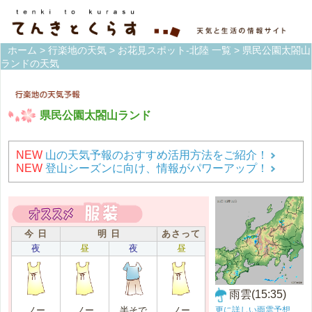
ホーム
>
行楽地の天気
>
お花見スポット-北陸 一覧
> 県民公園太閤山
ランドの天気
県民公園太閤山ランド
NEW
山の天気予報のおすすめ活用方法をご紹介！
NEW
登山シーズンに向け、情報がパワーアップ！
今 日
明 日
あさって
夜
昼
夜
昼
雨雲(15:35)
更に詳しい雨雲予想
ノー
ノー
半そで
ノー