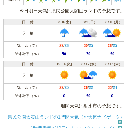
今日明日天気は県民公園太閤山ランドの予想です。
日 付
8/8(土)
8/9(日)
8/10(月)
天 気
気 温（℃）
29
/
26
30
/
25
28
/
25
降水確率（％）
50
70
50
日 付
8/11(火)
8/12(水)
8/13(木)
天 気
気 温（℃）
29
/
25
26
/
22
33
/
24
降水確率（％）
0
50
0
週間天気は射水市の予想です。
県民公園太閤山ランドの1時間天気（お天気ナビゲータ）