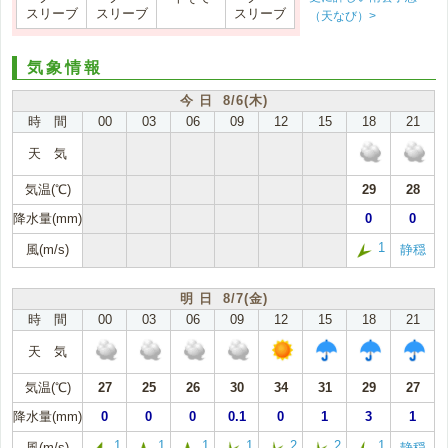
スリーブ
スリーブ
スリーブ
（天なび）>
気象情報
今 日 8/6(木)
時 間
00
03
06
09
12
15
18
21
天 気
気温(℃)
29
28
降水量(mm)
0
0
1
風(m/s)
静穏
明 日 8/7(金)
時 間
00
03
06
09
12
15
18
21
天 気
気温(℃)
27
25
26
30
34
31
29
27
降水量(mm)
0
0
0
0.1
0
1
3
1
1
1
1
1
2
2
1
風(m/s)
静穏