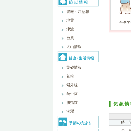
警報・注意報
地震
半そで
津波
台風
火山情報
黄砂情報
花粉
紫外線
熱中症
肌指数
気象情
洗濯
時 