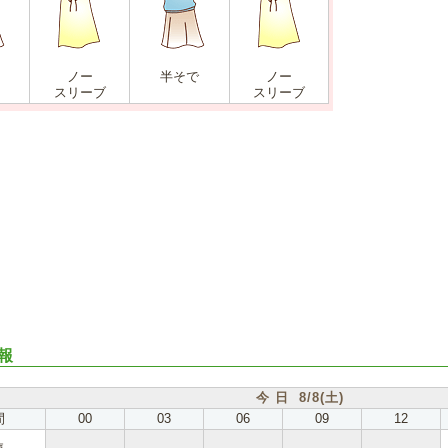
ノー
半そで
ノー
スリーブ
スリーブ
報
今 日 8/8(土)
間
00
03
06
09
12