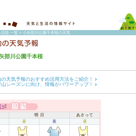
-北陸 一覧
> 小矢部川公園千本桜の天気
矢部川公園千本桜
山の天気予報のおすすめ活用方法をご紹介！
登山シーズンに向け、情報がパワーアップ！
明 日
あさって
昼
夜
昼