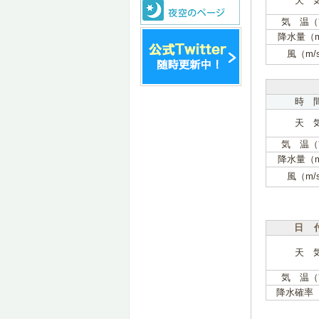
天 
気 温（
降水量（
風（m/
時 
天 
気 温（
降水量（
風（m/
日 
天 
気 温（
降水確率