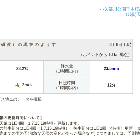
小矢部川公園千本桜
1時間
（砺波）の現在のようす
8月 8日 13時
（ポイントから 10 km地点）
降水量
28.2℃
23.5mm
（1時間以内）
日照時間
2m/s
12分
（1時間以内）
ダス地点のデータを掲載
報の更新時間について］
気は1日4回（1,7,13,19時頃）更新します。
の前半部分は1日4回（1,7,13,19時頃）、後半部分は1日1回（4時頃）更新し
先までの雨の予想(急な天候の変化があった場合など)につきましては、予測