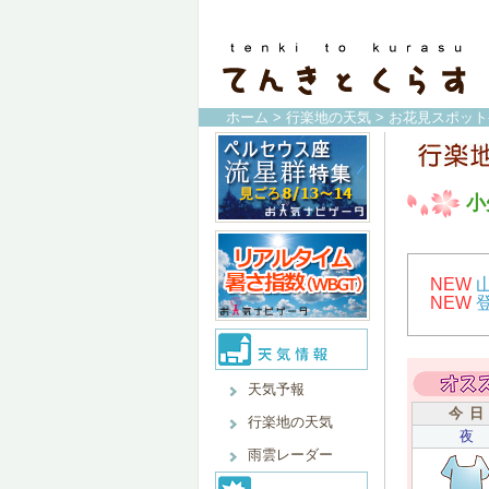
ホーム
>
行楽地の天気
>
お花見スポット
小
NEW
NEW
天気予報
今 日
行楽地の天気
夜
雨雲レーダー