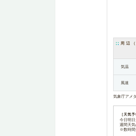
周辺
気温
風速
気象庁アメ
［天気予
今日明日天
週間天気
※数時間