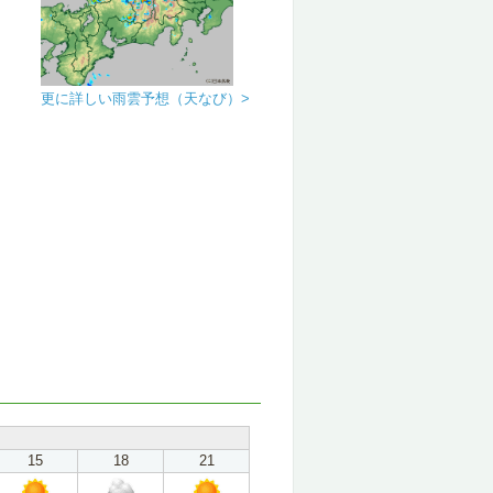
更に詳しい雨雲予想（天なび）>
15
18
21