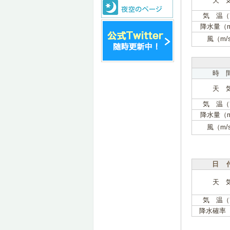
天 
気 温（
降水量（
風（m/
時 
天 
気 温（
降水量（
風（m/
日 
天 
気 温（
降水確率