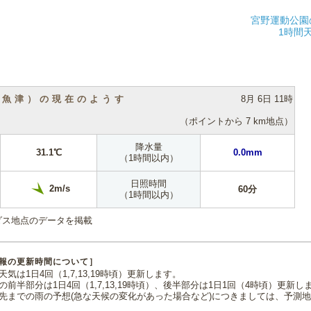
宮野運動公園
1時間
（魚津）の現在のようす
8月 6日 11時
（ポイントから 7 km地点）
降水量
31.1℃
0.0mm
（1時間以内）
日照時間
2m/s
60分
（1時間以内）
ダス地点のデータを掲載
報の更新時間について］
気は1日4回（1,7,13,19時頃）更新します。
の前半部分は1日4回（1,7,13,19時頃）、後半部分は1日1回（4時頃）更新し
先までの雨の予想(急な天候の変化があった場合など)につきましては、予測