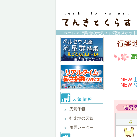
ホーム
>
行楽地の天気
>
お花見スポット
宮
NEW
NEW
天気予報
行楽地の天気
昼
雨雲レーダー