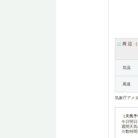
周辺
気温
風速
気象庁アメ
［天気予
今日明日天
週間天気
※数時間