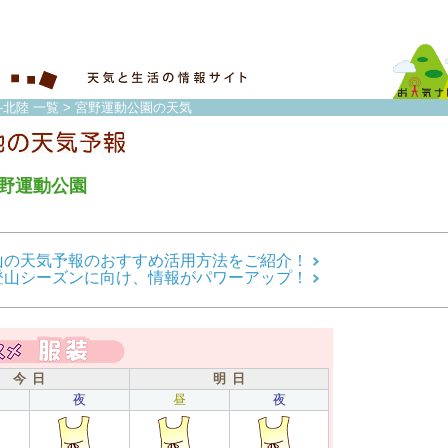
-北陸 一覧
> 宮野運動公園の天気
野運動公園
山の天気予報のおすすめ活用方法をご紹介！
登山シーズンに向け、情報がパワーアップ！
今 日
明 日
夜
昼
夜