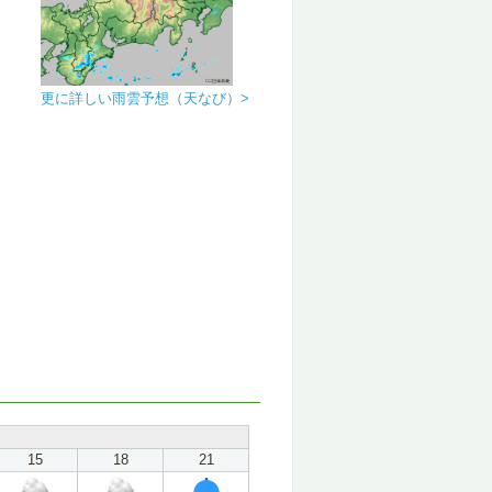
更に詳しい雨雲予想（天なび）>
15
18
21