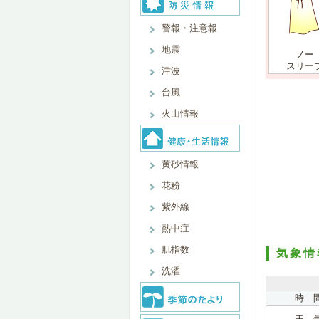
警報・注意報
地震
ノー
スリー
津波
台風
火山情報
黄砂情報
花粉
紫外線
熱中症
肌指数
気象情
洗濯
時 