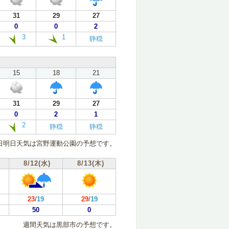
31
29
27
0
0
2
3
1
静穏
15
18
21
31
29
27
0
2
1
2
静穏
静穏
日明日天気は宮野運動公園の予想です。
8/12(水)
8/13(木)
23
/
19
29
/
19
50
0
週間天気は黒部市の予想です。