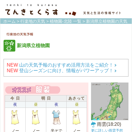
ホーム
>
行楽地の天気
>
植物園-北陸 一覧
> 新潟県立植物園の天気
新潟県立植物園
NEW
山の天気予報のおすすめ活用方法をご紹介！
NEW
登山シーズンに向け、情報がパワーアップ！
今 日
明 日
あさって
夜
昼
夜
昼
雨雲(18:20)
更に詳しい雨雲予想
ノー
ノー
半そで
ノー