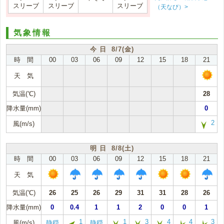
スリーブ
スリーブ
スリーブ
（天なび）>
気象情報
今 日 8/7(金)
時 間
00
03
06
09
12
15
18
21
天 気
気温(℃)
28
降水量(mm)
0
2
風(m/s)
明 日 8/8(土)
時 間
00
03
06
09
12
15
18
21
天 気
気温(℃)
26
25
26
29
31
31
28
26
降水量(mm)
0
0.4
1
1
2
0
0
1
1
1
3
4
4
3
風(m/s)
静穏
静穏