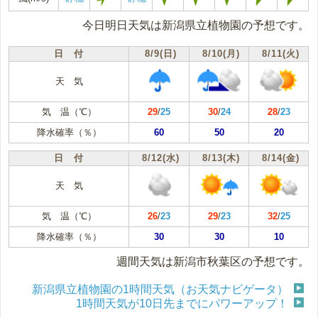
今日明日天気は新潟県立植物園の予想です。
日 付
8/9(日)
8/10(月)
8/11(火)
天 気
気 温（℃）
29
/
25
30
/
24
28
/
23
降水確率（％）
60
50
20
日 付
8/12(水)
8/13(木)
8/14(金)
天 気
気 温（℃）
26
/
23
29
/
23
32
/
25
降水確率（％）
30
30
10
週間天気は新潟市秋葉区の予想です。
新潟県立植物園の1時間天気（お天気ナビゲータ）
1時間天気が10日先までにパワーアップ！