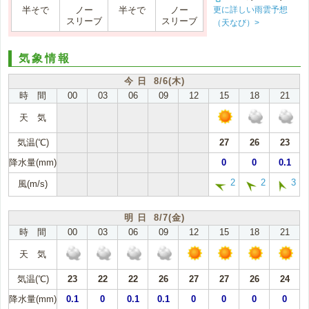
更に詳しい雨雲予想
半そで
ノー
半そで
ノー
スリーブ
スリーブ
（天なび）>
気象情報
今 日 8/6(木)
時 間
00
03
06
09
12
15
18
21
天 気
気温(℃)
27
26
23
降水量(mm)
0
0
0.1
2
2
3
風(m/s)
明 日 8/7(金)
時 間
00
03
06
09
12
15
18
21
天 気
気温(℃)
23
22
22
26
27
27
26
24
降水量(mm)
0.1
0
0.1
0.1
0
0
0
0