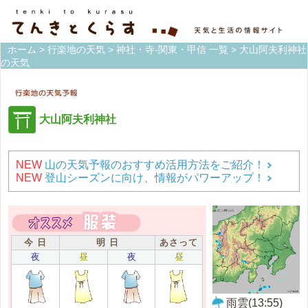
ホーム
>
行楽地の天気
>
神社・寺-関東・甲信 一覧
> 大山阿夫利神社
の天気
大山阿夫利神社
NEW
山の天気予報のおすすめ活用方法をご紹介！
NEW
登山シーズンに向け、情報がパワーアップ！
今 日
明 日
あさって
夜
昼
夜
昼
雨雲(13:55)