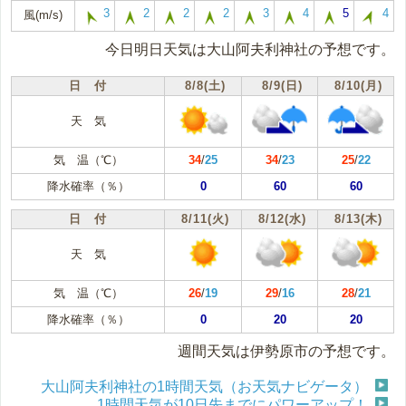
3
2
2
2
3
4
5
4
風(m/s)
今日明日天気は大山阿夫利神社の予想です。
日 付
8/8(土)
8/9(日)
8/10(月)
天 気
気 温（℃）
34
/
25
34
/
23
25
/
22
降水確率（％）
0
60
60
日 付
8/11(火)
8/12(水)
8/13(木)
天 気
気 温（℃）
26
/
19
29
/
16
28
/
21
降水確率（％）
0
20
20
週間天気は伊勢原市の予想です。
大山阿夫利神社の1時間天気（お天気ナビゲータ）
1時間天気が10日先までにパワーアップ！