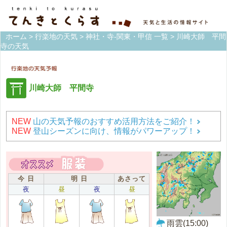
ホーム
>
行楽地の天気
>
神社・寺-関東・甲信 一覧
> 川崎大師 平間
寺の天気
川崎大師 平間寺
NEW
山の天気予報のおすすめ活用方法をご紹介！
NEW
登山シーズンに向け、情報がパワーアップ！
今 日
明 日
あさって
夜
昼
夜
昼
雨雲(15:00)