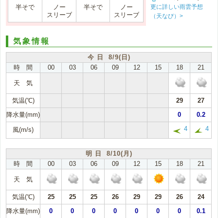
更に詳しい雨雲予想
半そで
ノー
半そで
ノー
スリーブ
スリーブ
（天なび）>
気象情報
今 日 8/9(日)
時 間
00
03
06
09
12
15
18
21
天 気
気温(℃)
29
27
降水量(mm)
0
0.2
4
4
風(m/s)
明 日 8/10(月)
時 間
00
03
06
09
12
15
18
21
天 気
気温(℃)
25
25
25
26
29
29
26
24
降水量(mm)
0
0
0
0
0
0
0
0.1