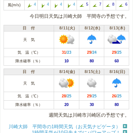
4
4
4
4
5
7
8
6
風(m/s)
今日明日天気は川崎大師 平間寺の予想です。
日 付
8/11(火)
8/12(水)
8/13(木)
天 気
気 温（℃）
31
/
23
29
/
24
29
/
25
降水確率（％）
10
80
60
日 付
8/14(金)
8/15(土)
8/16(日)
天 気
気 温（℃）
28
/
25
29
/
25
26
/
25
降水確率（％）
20
30
80
週間天気は川崎市川崎区の予想です。
川崎大師 平間寺の1時間天気（お天気ナビゲータ）
1時間天気が10日先までにパワーアップ！