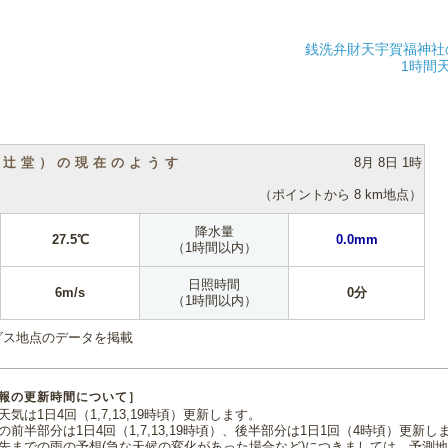
銭洗弁財天宇賀福神社
1時間
（辻堂）の現在のようす
8月 8日 1時
（ポイントから 8 km地点）
降水量
27.5℃
0.0mm
（1時間以内）
日照時間
6m/s
0分
（1時間以内）
ダス地点のデータを掲載
報の更新時間について］
気は1日4回（1,7,13,19時頃）更新します。
の前半部分は1日4回（1,7,13,19時頃）、後半部分は1日1回（4時頃）更新し
先までの雨の予想(急な天候の変化があった場合など)につきましては、予測