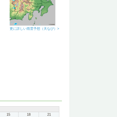
更に詳しい雨雲予想（天なび）>
15
18
21