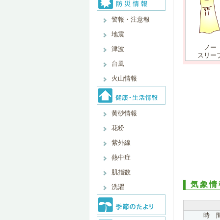
警報・注意報
地震
ノー
津波
スリー
台風
火山情報
黄砂情報
花粉
紫外線
熱中症
肌指数
気象情
洗濯
時 