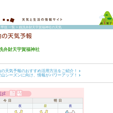
・甲信 一覧
> 銭洗弁財天宇賀福神社の天気
洗弁財天宇賀福神社
山の天気予報のおすすめ活用方法をご紹介！
登山シーズンに向け、情報がパワーアップ！
今 日
明 日
夜
昼
夜