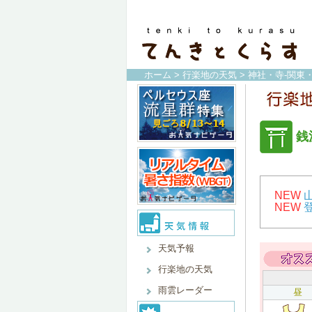
ホーム
>
行楽地の天気
>
神社・寺-関東
銭
NEW
NEW
天気予報
行楽地の天気
雨雲レーダー
昼