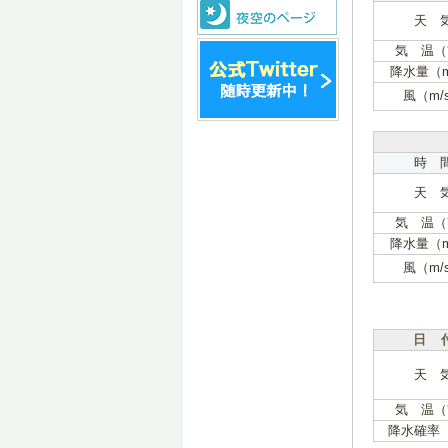
天 
気 温（
降水量（
風（m/
時 
天 
気 温（
降水量（
風（m/
日 
天 
気 温（
降水確率