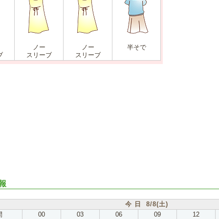
ノー
ノー
半そで
ブ
スリーブ
スリーブ
報
今 日 8/8(土)
間
00
03
06
09
12