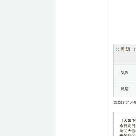
周辺
気温
風速
気象庁アメ
［天気予
今日明日天
週間天気
※数時間