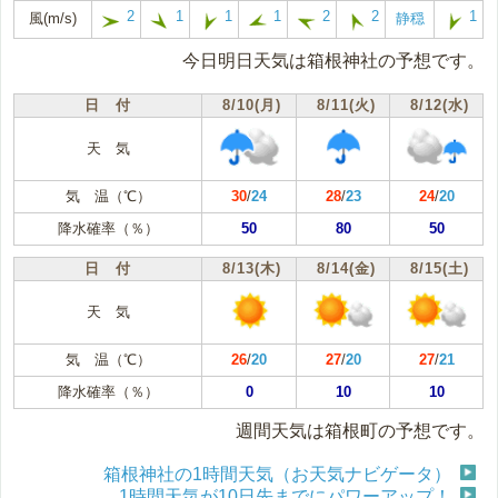
2
1
1
1
2
2
1
風(m/s)
静穏
今日明日天気は箱根神社の予想です。
日 付
8/10(月)
8/11(火)
8/12(水)
天 気
気 温（℃）
30
/
24
28
/
23
24
/
20
降水確率（％）
50
80
50
日 付
8/13(木)
8/14(金)
8/15(土)
天 気
気 温（℃）
26
/
20
27
/
20
27
/
21
降水確率（％）
0
10
10
週間天気は箱根町の予想です。
箱根神社の1時間天気（お天気ナビゲータ）
1時間天気が10日先までにパワーアップ！