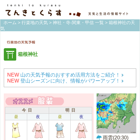
ホーム
>
行楽地の天気
>
神社・寺-関東・甲信 一覧
> 箱根神社の天
気
箱根神社
NEW
山の天気予報のおすすめ活用方法をご紹介！
NEW
登山シーズンに向け、情報がパワーアップ！
今 日
明 日
昼
夜
昼
夜
雨雲(20:30)