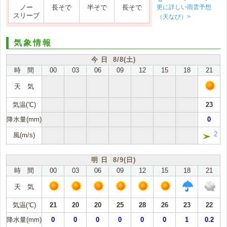
更に詳しい雨雲予想
ノー
長そで
半そで
長そで
スリーブ
（天なび）>
気象情報
今 日 8/8(土)
時 間
00
03
06
09
12
15
18
21
天 気
気温(℃)
23
降水量(mm)
0
2
風(m/s)
明 日 8/9(日)
時 間
00
03
06
09
12
15
18
21
天 気
気温(℃)
21
20
20
25
28
26
23
22
降水量(mm)
0
0
0
0
0
0
1
0.2