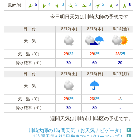
5
4
3
3
3
2
5
8
風(m/s)
今日明日天気は川崎大師の予想です。
日 付
8/12(水)
8/13(木)
8/14(金)
天 気
気 温（℃）
29
/
22
29
/
25
28
/
25
降水確率（％）
30
60
20
日 付
8/15(土)
8/16(日)
8/17(月)
天 気
-
気 温（℃）
29
/
25
26
/
25
-
/
-
降水確率（％）
30
80
-
週間天気は川崎市川崎区の予想です。
川崎大師の1時間天気（お天気ナビゲータ）
1時間天気が10日先までにパワーアップ！