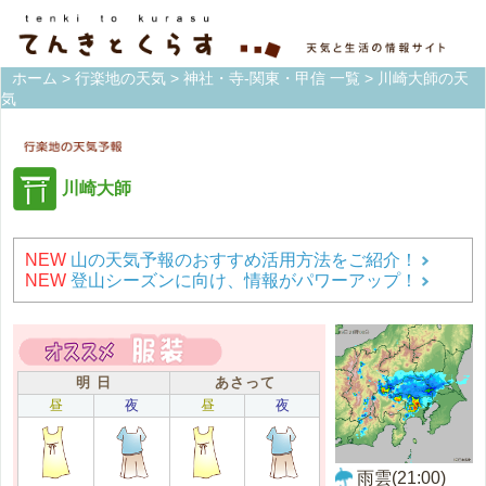
ホーム
>
行楽地の天気
>
神社・寺-関東・甲信 一覧
> 川崎大師の天
気
川崎大師
NEW
山の天気予報のおすすめ活用方法をご紹介！
NEW
登山シーズンに向け、情報がパワーアップ！
明 日
あさって
昼
夜
昼
夜
雨雲(21:00)