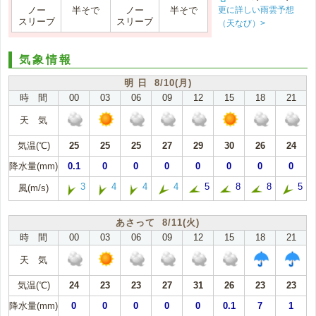
更に詳しい雨雲予想
ノー
半そで
ノー
半そで
スリーブ
スリーブ
（天なび）>
気象情報
明 日 8/10(月)
時 間
00
03
06
09
12
15
18
21
天 気
気温(℃)
25
25
25
27
29
30
26
24
降水量(mm)
0.1
0
0
0
0
0
0
0
3
4
4
4
5
8
8
5
風(m/s)
あさって 8/11(火)
時 間
00
03
06
09
12
15
18
21
天 気
気温(℃)
24
23
23
27
31
26
23
23
降水量(mm)
0
0
0
0
0
0.1
7
1