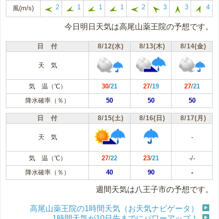
2
1
1
1
2
3
3
4
風(m/s)
今日明日天気は高尾山薬王院の予想です。
日 付
8/12(水)
8/13(木)
8/14(金)
天 気
気 温（℃）
30
/
21
27
/
19
27
/
21
降水確率（％）
50
50
50
日 付
8/15(土)
8/16(日)
8/17(月)
天 気
-
気 温（℃）
27
/
22
23
/
21
-
/
-
降水確率（％）
40
90
-
週間天気は八王子市の予想です。
高尾山薬王院の1時間天気（お天気ナビゲータ）
1時間天気が10日先までにパワーアップ！