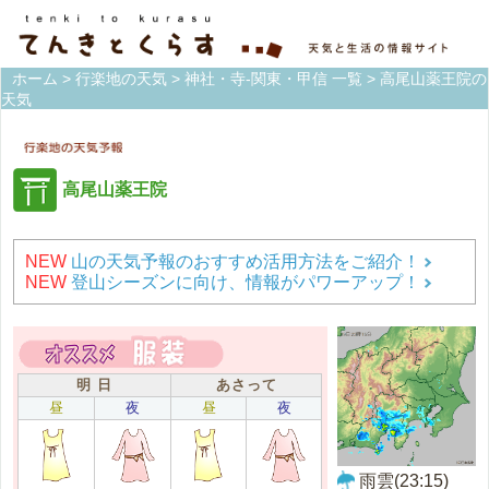
ホーム
>
行楽地の天気
>
神社・寺-関東・甲信 一覧
> 高尾山薬王院の
天気
高尾山薬王院
NEW
山の天気予報のおすすめ活用方法をご紹介！
NEW
登山シーズンに向け、情報がパワーアップ！
明 日
あさって
昼
夜
昼
夜
雨雲(23:15)