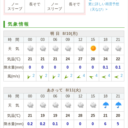
更に詳しい雨雲予想
ノー
長そで
ノー
長そで
スリーブ
スリーブ
（天なび）>
気象情報
明 日 8/10(月)
時 間
00
03
06
09
12
15
18
21
天 気
気温(℃)
21
21
21
24
27
28
24
22
降水量(mm)
0
0
0
0
0
0
0.1
0.1
2
2
2
2
4
4
4
2
風(m/s)
あさって 8/11(火)
時 間
00
03
06
09
12
15
18
21
天 気
気温(℃)
21
19
19
24
28
25
21
20
降水量(mm)
0.2
0.2
0.1
0
0
0
6
5