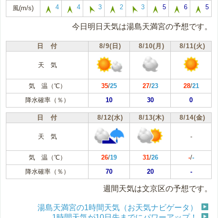
4
4
3
2
3
5
6
5
風(m/s)
今日明日天気は湯島天満宮の予想です。
日 付
8/9(日)
8/10(月)
8/11(火)
天 気
気 温（℃）
35
/
25
27
/
23
28
/
21
降水確率（％）
10
30
0
日 付
8/12(水)
8/13(木)
8/14(金)
天 気
-
気 温（℃）
26
/
19
31
/
26
-
/
-
降水確率（％）
70
20
-
週間天気は文京区の予想です。
湯島天満宮の1時間天気（お天気ナビゲータ）
1時間天気が10日先までにパワーアップ！