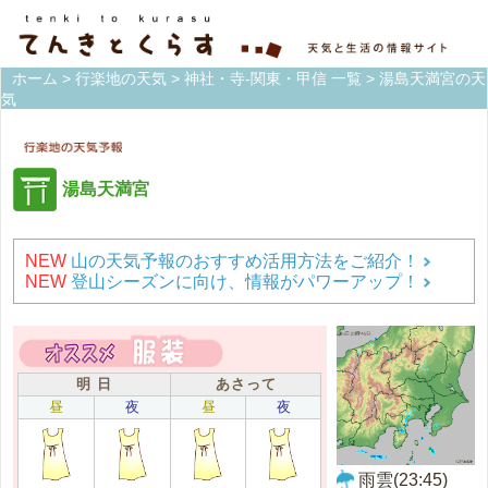
ホーム
>
行楽地の天気
>
神社・寺-関東・甲信 一覧
> 湯島天満宮の天
気
湯島天満宮
NEW
山の天気予報のおすすめ活用方法をご紹介！
NEW
登山シーズンに向け、情報がパワーアップ！
明 日
あさって
昼
夜
昼
夜
雨雲(23:45)