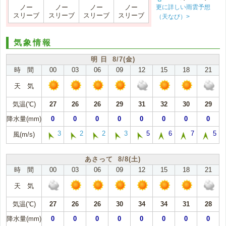
更に詳しい雨雲予想
ノー
ノー
ノー
ノー
スリーブ
スリーブ
スリーブ
スリーブ
（天なび）>
気象情報
明 日 8/7(金)
時 間
00
03
06
09
12
15
18
21
天 気
気温(℃)
27
26
26
29
31
32
30
29
降水量(mm)
0
0
0
0
0
0
0
0
3
2
2
3
5
6
7
5
風(m/s)
あさって 8/8(土)
時 間
00
03
06
09
12
15
18
21
天 気
気温(℃)
27
26
26
30
34
34
31
28
降水量(mm)
0
0
0
0
0
0
0
0