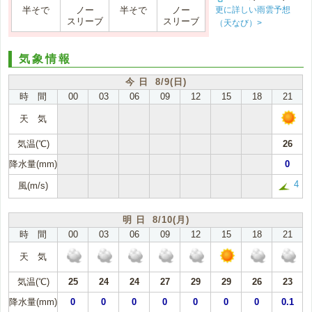
更に詳しい雨雲予想
半そで
ノー
半そで
ノー
スリーブ
スリーブ
（天なび）>
気象情報
今 日 8/9(日)
時 間
00
03
06
09
12
15
18
21
天 気
気温(℃)
26
降水量(mm)
0
4
風(m/s)
明 日 8/10(月)
時 間
00
03
06
09
12
15
18
21
天 気
気温(℃)
25
24
24
27
29
29
26
23
降水量(mm)
0
0
0
0
0
0
0
0.1