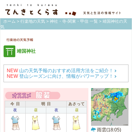
ホーム
>
行楽地の天気
>
神社・寺-関東・甲信 一覧
> 靖国神社の天
気
靖国神社
NEW
山の天気予報のおすすめ活用方法をご紹介！
NEW
登山シーズンに向け、情報がパワーアップ！
今 日
明 日
あさって
夜
昼
夜
昼
雨雲(18:05)