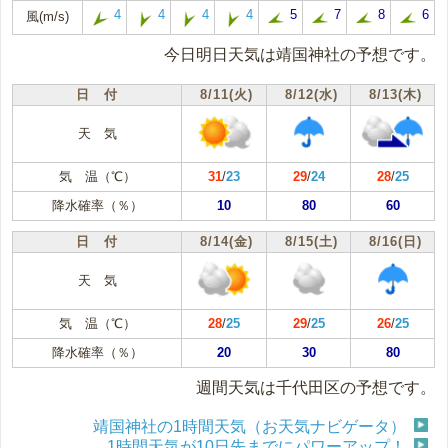
4
4
4
4
5
7
8
6
風(m/s)
今日明日天気は靖国神社の予想です。
日 付
8/11(火)
8/12(水)
8/13(木)
天 気
気 温（℃）
31
/
23
29
/
24
28
/
25
降水確率（％）
10
80
60
日 付
8/14(金)
8/15(土)
8/16(日)
天 気
気 温（℃）
28
/
25
29
/
25
26
/
25
降水確率（％）
20
30
80
週間天気は千代田区の予想です。
靖国神社の1時間天気（お天気ナビゲータ）
1時間天気が10日先までにパワーアップ！