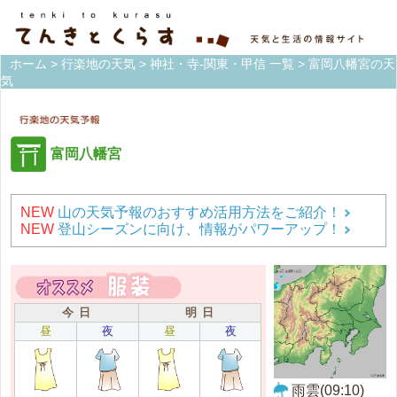
ホーム
>
行楽地の天気
>
神社・寺-関東・甲信 一覧
> 富岡八幡宮の天
気
富岡八幡宮
NEW
山の天気予報のおすすめ活用方法をご紹介！
NEW
登山シーズンに向け、情報がパワーアップ！
今 日
明 日
昼
夜
昼
夜
雨雲(09:10)