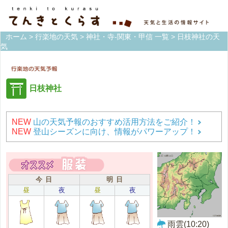
ホーム
>
行楽地の天気
>
神社・寺-関東・甲信 一覧
> 日枝神社の天
気
日枝神社
NEW
山の天気予報のおすすめ活用方法をご紹介！
NEW
登山シーズンに向け、情報がパワーアップ！
今 日
明 日
昼
夜
昼
夜
雨雲(10:20)