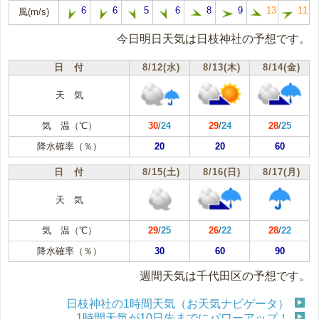
6
6
5
6
8
9
13
11
風(m/s)
今日明日天気は日枝神社の予想です。
日 付
8/12(水)
8/13(木)
8/14(金)
天 気
気 温（℃）
30
/
24
29
/
24
28
/
25
降水確率（％）
20
20
60
日 付
8/15(土)
8/16(日)
8/17(月)
天 気
気 温（℃）
29
/
25
26
/
22
28
/
22
降水確率（％）
30
60
90
週間天気は千代田区の予想です。
日枝神社の1時間天気（お天気ナビゲータ）
1時間天気が10日先までにパワーアップ！