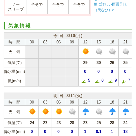
更に詳しい雨雲予想
ノー
半そで
半そで
半そで
スリーブ
（天なび）>
気象情報
今 日 8/10(月)
時 間
00
03
06
09
12
15
18
21
天 気
気温(℃)
29
30
26
25
降水量(mm)
0
0
0
0
5
8
9
7
風(m/s)
明 日 8/11(火)
時 間
00
03
06
09
12
15
18
21
天 気
気温(℃)
24
23
23
28
23
25
28
24
降水量(mm)
0
0
0
0
1
0.1
1
18