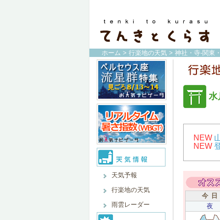
ホーム
>
行楽地の天気
>
神社・寺-関東
水
NEW
NEW
天気予報
行楽地の天気
今 日
雨雲レーダー
夜