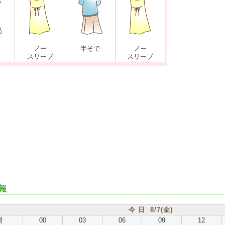
ノー
半そで
ノー
スリーブ
スリーブ
報
今 日 8/7(金)
間
00
03
06
09
12