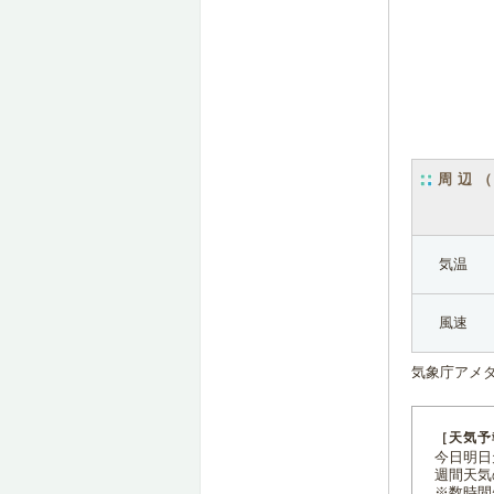
周辺
気温
風速
気象庁アメ
［天気予
今日明日天
週間天気
※数時間