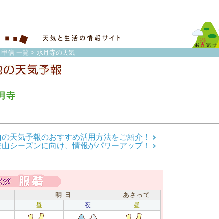
・甲信 一覧
> 水月寺の天気
月寺
山の天気予報のおすすめ活用方法をご紹介！
登山シーズンに向け、情報がパワーアップ！
明 日
あさって
昼
夜
昼