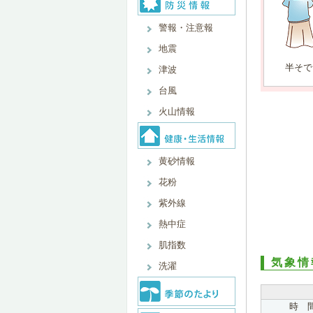
警報・注意報
地震
半そで
津波
台風
火山情報
黄砂情報
花粉
紫外線
熱中症
肌指数
気象情
洗濯
時 