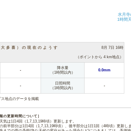
水月寺
1時間
（大多喜）の現在のようす
8月 7日 16時
（ポイントから 4 km地点）
降水量
-
0.0mm
（1時間以内）
日照時間
-
-
（1時間以内）
ダス地点のデータを掲載
報の更新時間について］
気は1日4回（1,7,13,19時頃）更新します。
の前半部分は1日4回（1,7,13,19時頃）、後半部分は1日1回（4時頃）更新し
先までの雨の予想(急な天候の変化があった場合など)につきましては、予測