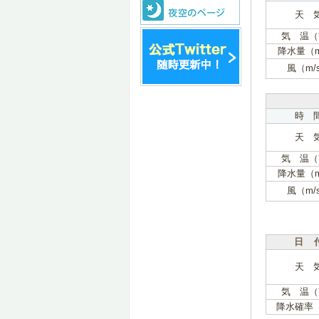
天 
気 温（
降水量（
風（m/
時 
天 
気 温（
降水量（
風（m/
日 
天 
気 温（
降水確率