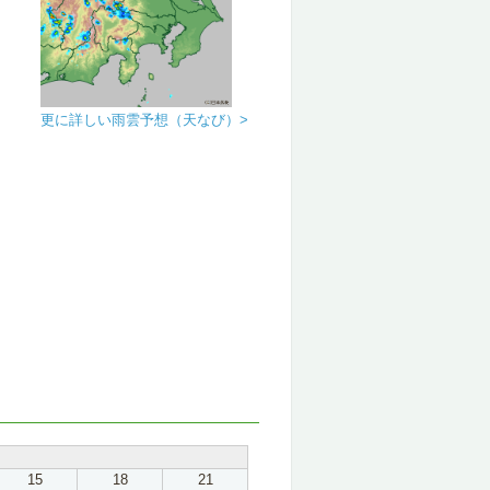
更に詳しい雨雲予想（天なび）>
15
18
21