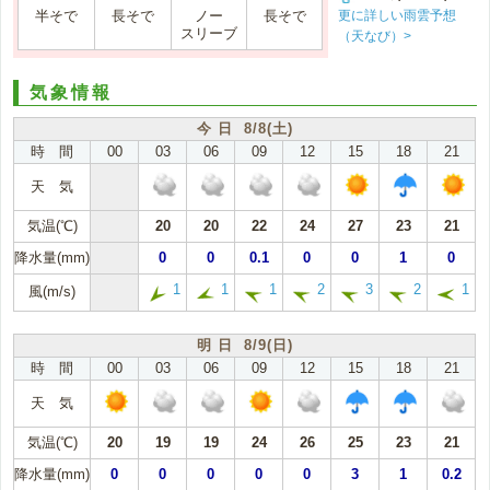
更に詳しい雨雲予想
半そで
長そで
ノー
長そで
スリーブ
（天なび）>
気象情報
今 日 8/8(土)
時 間
00
03
06
09
12
15
18
21
天 気
気温(℃)
20
20
22
24
27
23
21
降水量(mm)
0
0
0.1
0
0
1
0
1
1
1
2
3
2
1
風(m/s)
明 日 8/9(日)
時 間
00
03
06
09
12
15
18
21
天 気
気温(℃)
20
19
19
24
26
25
23
21
降水量(mm)
0
0
0
0
0
3
1
0.2