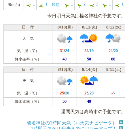
1
1
1
2
2
1
1
風(m/s)
静穏
今日明日天気は榛名神社の予想です。
日 付
8/10(月)
8/11(火)
8/12(水)
天 気
気 温（℃）
31
/
24
24
/
19
24
/
20
降水確率（％）
40
50
80
日 付
8/13(木)
8/14(金)
8/15(土)
天 気
-
気 温（℃）
25
/
20
25
/
20
-
/
-
降水確率（％）
50
40
-
週間天気は高崎市の予想です。
榛名神社の1時間天気（お天気ナビゲータ）
1時間天気が10日先までにパワーアップ！