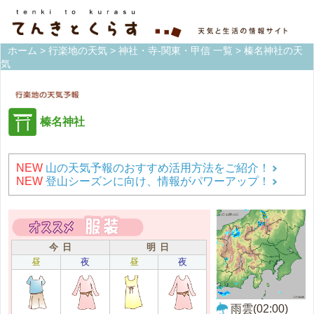
ホーム
>
行楽地の天気
>
神社・寺-関東・甲信 一覧
> 榛名神社の天
気
榛名神社
NEW
山の天気予報のおすすめ活用方法をご紹介！
NEW
登山シーズンに向け、情報がパワーアップ！
今 日
明 日
昼
夜
昼
夜
雨雲(02:00)