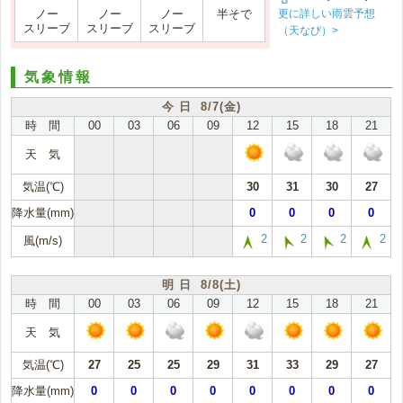
更に詳しい雨雲予想
ノー
ノー
ノー
半そで
スリーブ
スリーブ
スリーブ
（天なび）>
気象情報
今 日 8/7(金)
時 間
00
03
06
09
12
15
18
21
天 気
気温(℃)
30
31
30
27
降水量(mm)
0
0
0
0
2
2
2
2
風(m/s)
明 日 8/8(土)
時 間
00
03
06
09
12
15
18
21
天 気
気温(℃)
27
25
25
29
31
33
29
27
降水量(mm)
0
0
0
0
0
0
0
0