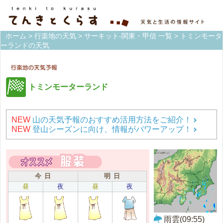
ホーム
>
行楽地の天気
>
サーキット-関東・甲信 一覧
> トミンモータ
ーランドの天気
トミンモーターランド
NEW
山の天気予報のおすすめ活用方法をご紹介！
NEW
登山シーズンに向け、情報がパワーアップ！
今 日
明 日
昼
夜
昼
夜
雨雲(09:55)