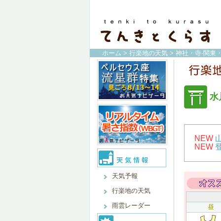
ホーム
>
行楽地の天気
>
神社・寺-関東
水
NEW
NEW
天気予報
行楽地の天気
雨雲レーダー
昼