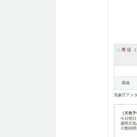
周辺
風速
気象庁アメ
［天気予
今日明日天
週間天気
※数時間