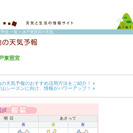
・甲信 一覧
> 水戸東照宮の天気
戸東照宮
山の天気予報のおすすめ活用方法をご紹介！
登山シーズンに向け、情報がパワーアップ！
明 日
あさって
夜
昼
夜