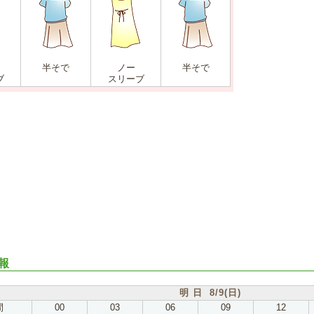
半そで
ノー
半そで
ブ
スリーブ
報
明 日 8/9(日)
間
00
03
06
09
12