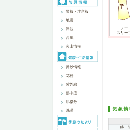
警報・注意報
地震
ノー
津波
スリー
台風
火山情報
黄砂情報
花粉
紫外線
熱中症
肌指数
気象情
洗濯
時 