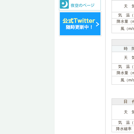
天 
気 温（
降水量（
風（m/
時 
天 
気 温（
降水量（
風（m/
日 
天 
気 温（
降水確率