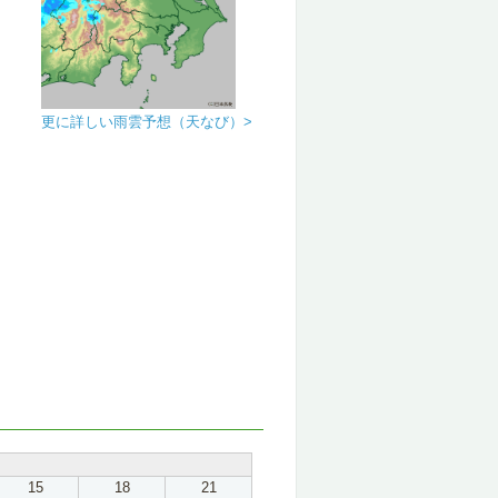
更に詳しい雨雲予想（天なび）>
15
18
21