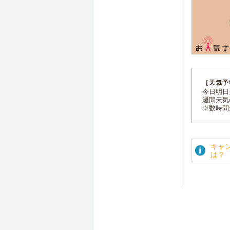
［天気予
今日明日天
週間天気
※数時間
キャ
は？