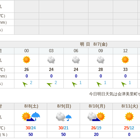
気
℃）
mm）
s）
明 日 8/7(金)
間
00
03
06
09
12
気
℃）
26
24
24
28
33
mm）
0
0
0
0
0
2
2
1
1
1
s）
今日明日天気は会津美里町
付
8/8(土)
8/9(日)
8/10(月)
8/11(火)
気
℃）
30
/
24
30
/
21
26
/
19
25
/
12
（％）
50
50
20
0