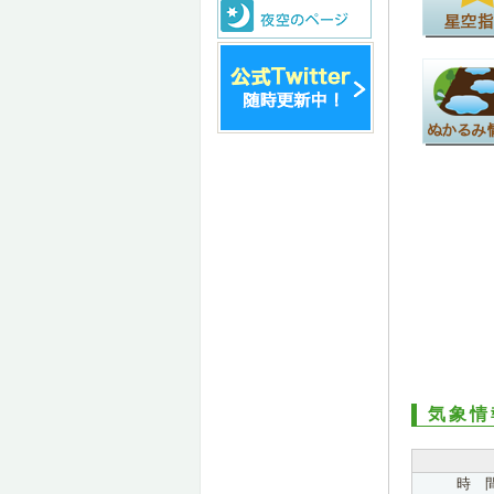
気象情
時 