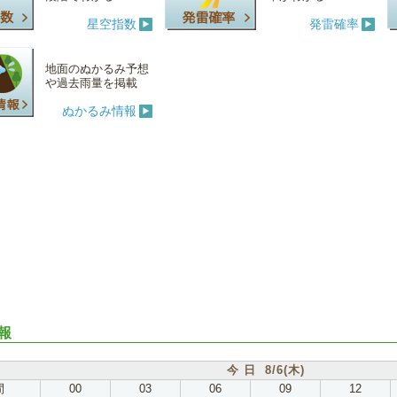
星空指数
発雷確率
地面のぬかるみ予想
や過去雨量を掲載
ぬかるみ情報
報
今 日 8/6(木)
間
00
03
06
09
12