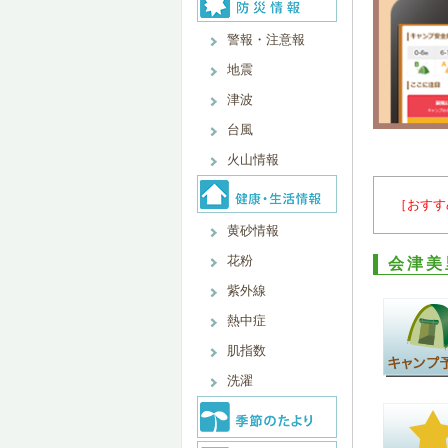
警報・注意報
地震
津波
台風
火山情報
［おすす
黄砂情報
花粉
会津美
紫外線
熱中症
肌指数
洗濯