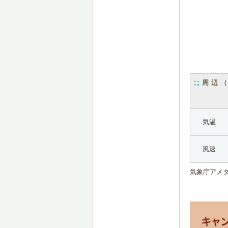
周辺
気温
風速
気象庁アメ