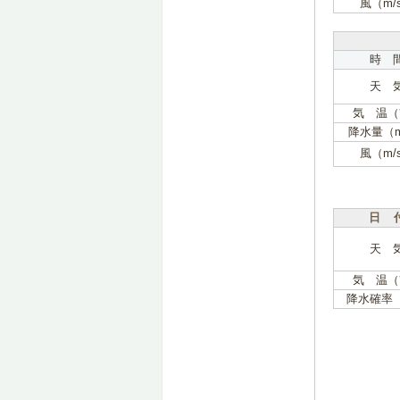
風（m/
時 
天 
気 温（
降水量（
風（m/
日 
天 
気 温（
降水確率