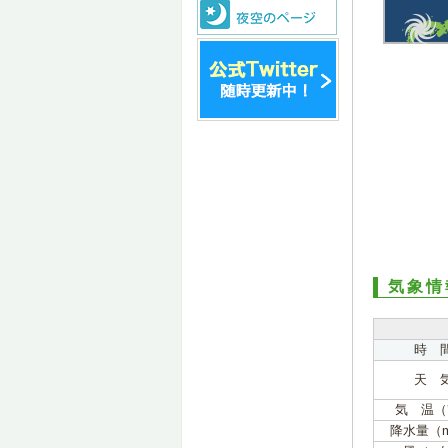
気象情
時 
天 
気 温（
降水量（