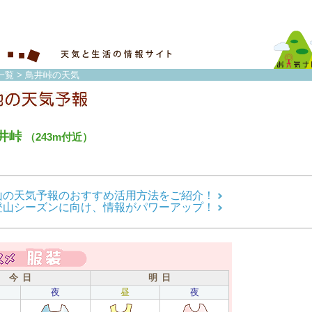
一覧
> 鳥井峠の天気
井峠
（243m付近）
山の天気予報のおすすめ活用方法をご紹介！
登山シーズンに向け、情報がパワーアップ！
今 日
明 日
夜
昼
夜