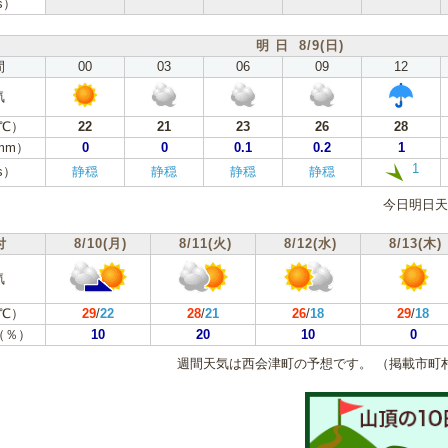
s）
明 日 8/9(日)
間
00
03
06
09
12
気
℃）
22
21
23
26
28
mm）
0
0
0.1
0.2
1
1
s）
静穏
静穏
静穏
静穏
今日明日天
付
8/10(月)
8/11(火)
8/12(水)
8/13(木)
気
℃）
29
/
22
28
/
21
26
/
18
29
/
18
（％）
10
20
10
0
週間天気は西会津町の予想です。
（掲載市町