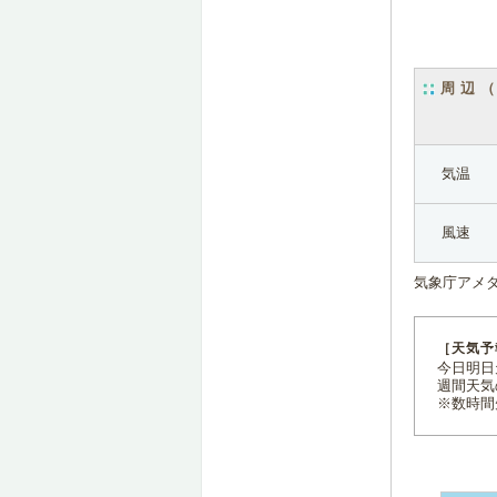
周辺
気温
風速
気象庁アメ
［天気予
今日明日天
週間天気
※数時間