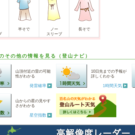
半そで
ノー
長そで
ブ
スリーブ
のその他の情報を見る（登山ナビ）
山頂付近の雷の可能
10日先までの予報が
性がわかる
詳しくわかる
発雷確率
1時間天気
山からの星の見やす
さがわかる
星空指数