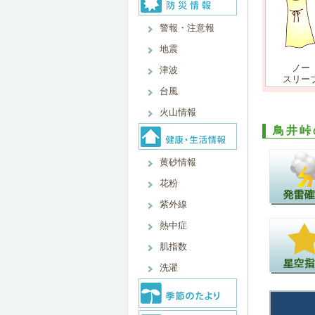
警報・注意報
地震
ノー
津波
スリー
台風
火山情報
鳥井峠
黄砂情報
花粉
紫外線
熱中症
肌指数
洗濯