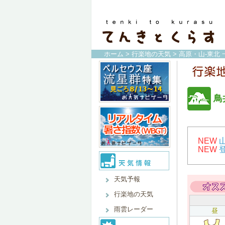
ホーム
>
行楽地の天気
>
高原・山-東北 
鳥
NEW
NEW
天気予報
行楽地の天気
雨雲レーダー
昼