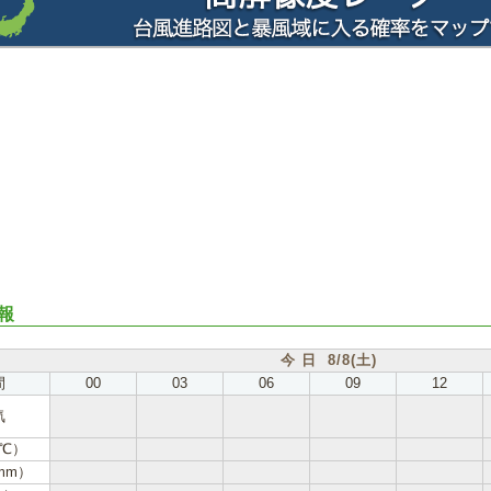
報
今 日 8/8(土)
間
00
03
06
09
12
気
℃）
mm）