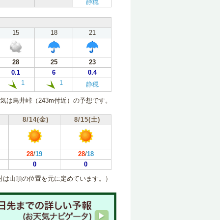
静穏
15
18
21
28
25
23
0.1
6
0.4
1
1
静穏
気は鳥井峠（243m付近）の予想です。
8/14(金)
8/15(土)
28
/
19
28
/
18
0
0
村は山頂の位置を元に定めています。）