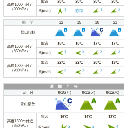
気温
20℃
20℃
20℃
20℃
高度1000m付近
（900hPa）
1
1
2
風(m/s)
静穏
時 間
12
15
18
21
登山指数
気温
18℃
18℃
17℃
17℃
高度1500m付近
（850hPa）
1
2
2
2
風(m/s)
気温
22℃
22℃
20℃
19℃
高度1000m付近
（900hPa）
2
2
2
2
風(m/s)
週 間 予 報
日 付
8/10(月)
8/11(火)
8/12(水)
登山指数
気温
16℃
14℃
13℃
高度1500m付近
（850hPa）
2
2
4
風(m/s)