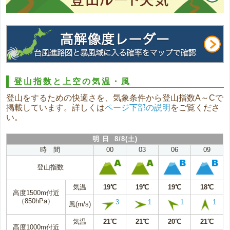
登山指数と上空の気温・風
登山をするための快適さを、気象条件から登山指数A～Cで
掲載しています。詳しくは
ページ下部の説明
をご覧くださ
い。
明 日 8/8(土)
時 間
00
03
06
09
登山指数
気温
19℃
19℃
19℃
18℃
高度1500m付近
（850hPa）
3
1
1
1
風(m/s)
気温
21℃
21℃
20℃
21℃
高度1000m付近