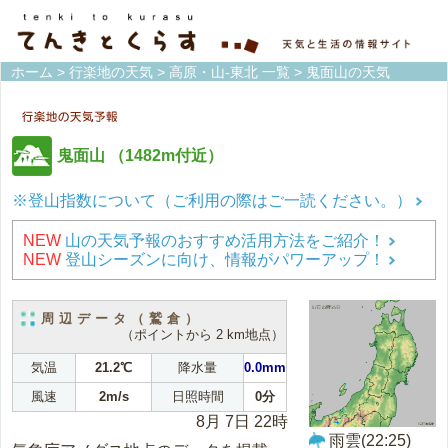
ホーム
>
行楽地の天気
>
高原・山-東北 一覧
> 鬼面山の天気
鬼面山
（1482m付近）
※登山指数について（ご利用の際はご一読ください。）
NEW
山の天気予報のおすすめ活用方法をご紹介！
NEW
登山シーズンに向け、情報がパワーアップ！
周辺データ（鷲倉）
（ポイントから 2 km地点）
気温
21.2℃
降水量
0.0mm
風速
2m/s
日照時間
0分
8月 7日 22時
雨雲(22:25)