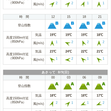
（900hPa）
2
2
1
1
風(m/s)
時 間
12
15
18
21
登山指数
気温
19℃
19℃
19℃
18℃
高度1500m付近
（850hPa）
1
2
2
2
風(m/s)
気温
23℃
24℃
22℃
21℃
高度1000m付近
（900hPa）
1
2
1
1
風(m/s)
あさって 8/9(日)
時 間
00
03
06
09
登山指数
気温
18℃
18℃
18℃
17℃
高度1500m付近
（850hPa）
2
1
1
2
風(m/s)