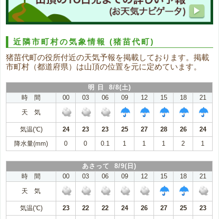
近隣市町村の気象情報
(猪苗代町)
猪苗代町の役所付近の天気予報を掲載しております。掲載
市町村（都道府県）は山頂の位置を元に定めています。
明 日 8/8(土)
時 間
00
03
06
09
12
15
18
21
天 気
気温(℃)
24
23
23
25
27
28
26
24
降水量(mm)
0
0
0.1
1
1
1
2
1
あさって 8/9(日)
時 間
00
03
06
09
12
15
18
21
天 気
気温(℃)
23
22
22
24
26
27
25
23