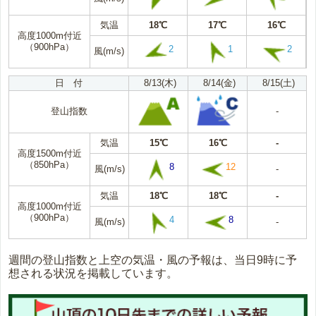
気温
18℃
17℃
16℃
高度1000m付近
（900hPa）
2
1
2
風(m/s)
日 付
8/13(木)
8/14(金)
8/15(土)
登山指数
-
気温
15℃
16℃
-
高度1500m付近
（850hPa）
8
12
風(m/s)
-
気温
18℃
18℃
-
高度1000m付近
（900hPa）
4
8
風(m/s)
-
週間の登山指数と上空の気温・風の予報は、当日9時に予
想される状況を掲載しています。