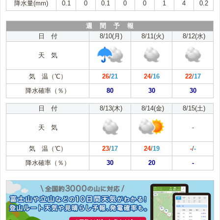
降水量(mm)
0.1
0
0.1
0
0
1
4
0.2
週 間 予 報
日 付
8/10(月)
8/11(火)
8/12(水)
天 気
気 温（℃）
26
/
21
24
/
16
22
/
17
降水確率（％）
80
30
30
日 付
8/13(木)
8/14(金)
8/15(土)
天 気
-
気 温（℃）
23
/
17
24
/
19
-
/
-
降水確率（％）
30
20
-