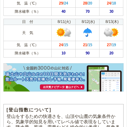
気 温（℃）
29
/
24
28
/
20
24
/
18
降水確率（％）
40
70
30
日 付
8/11(火)
8/12(水)
8/13(木)
天 気
気 温（℃）
24
/
15
21
/
15
27
/
19
降水確率（％）
10
90
20
[登山指数について]
登山をするための快適さを、山頂や山麓の気象条件か
ら、気象学的知見を用いてレベル値で表現をしていま