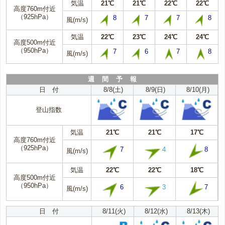
気温
21℃
21℃
22℃
22℃
高度760m付近
（925hPa）
8
7
7
8
風(m/s)
気温
22℃
23℃
24℃
24℃
高度500m付近
（950hPa）
7
6
7
8
風(m/s)
週 間 予 報
日 付
8/8(土)
8/9(日)
8/10(月)
登山指数
気温
21℃
21℃
17℃
高度760m付近
（925hPa）
7
4
8
風(m/s)
気温
22℃
22℃
18℃
高度500m付近
（950hPa）
6
3
7
風(m/s)
日 付
8/11(火)
8/12(水)
8/13(木)