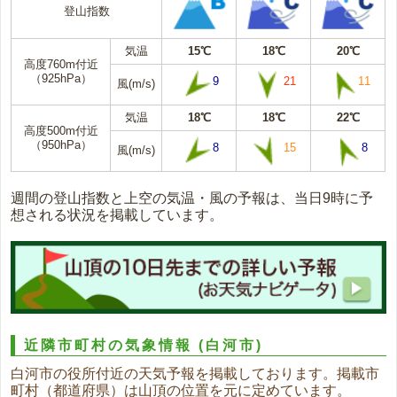
登山指数
気温
15℃
18℃
20℃
高度760m付近
（925hPa）
9
21
11
風(m/s)
気温
18℃
18℃
22℃
高度500m付近
（950hPa）
8
15
8
風(m/s)
週間の登山指数と上空の気温・風の予報は、当日9時に予
想される状況を掲載しています。
近隣市町村の気象情報
(白河市)
白河市の役所付近の天気予報を掲載しております。掲載市
町村（都道府県）は山頂の位置を元に定めています。