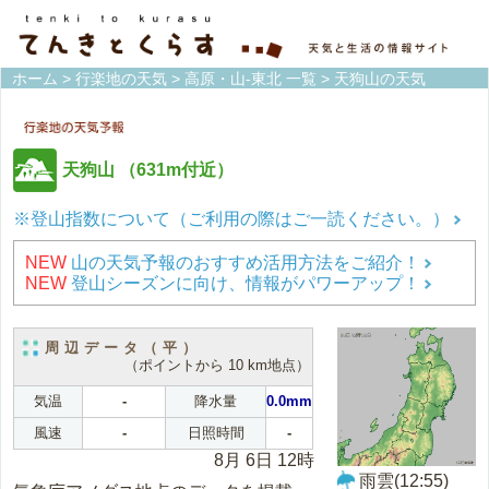
ホーム
>
行楽地の天気
>
高原・山-東北 一覧
> 天狗山の天気
天狗山
（631m付近）
※登山指数について（ご利用の際はご一読ください。）
NEW
山の天気予報のおすすめ活用方法をご紹介！
NEW
登山シーズンに向け、情報がパワーアップ！
周辺データ（平）
（ポイントから 10 km地点）
気温
-
降水量
0.0mm
風速
-
日照時間
-
8月 6日 12時
雨雲(12:55)