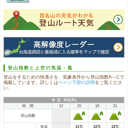
登山指数と上空の気温・風
登山をするための快適さを、気象条件から登山指数A～Cで
掲載しています。詳しくは
ページ下部の説明
をご覧くださ
い。
今 日 8/6(木)
時 間
12
15
18
21
登山指数
気温
21℃
22℃
22℃