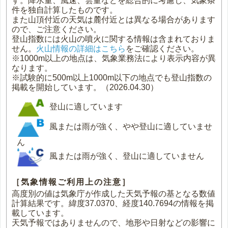
す。降水量、風速、雲量などを総合的に考慮し、気象条
件を独自計算したものです。
また山頂付近の天気は麓付近とは異なる場合があります
ので、ご注意ください。
登山指数には火山の噴火に関する情報は含まれておりま
せん。
火山情報の詳細はこちら
をご確認ください。
※1000m以上の地点は、気象業務法により表示内容が異
なります。
※試験的に500m以上1000m以下の地点でも登山指数の
掲載を開始しています。（2026.04.30）
登山に適しています
風または雨が強く、やや登山に適していませ
ん
風または雨が強く、登山に適していません
［気象情報ご利用上の注意］
高度別の値は気象庁が作成した天気予報の基となる数値
計算結果です。緯度37.0370、経度140.7694の情報を掲
載しています。
天気予報ではありませんので、地形や日射などの影響に