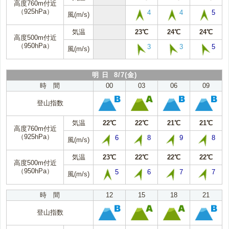
高度760m付近
（925hPa）
4
4
5
風(m/s)
気温
23℃
24℃
24℃
高度500m付近
（950hPa）
3
3
5
風(m/s)
明 日 8/7(金)
時 間
00
03
06
09
登山指数
気温
22℃
22℃
21℃
21℃
高度760m付近
（925hPa）
6
8
9
8
風(m/s)
気温
23℃
22℃
22℃
22℃
高度500m付近
（950hPa）
5
6
7
7
風(m/s)
時 間
12
15
18
21
登山指数