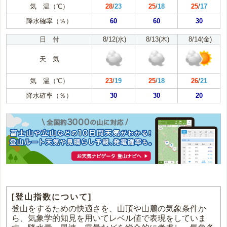
気 温（℃）
28
/
23
25
/
18
25
/
17
降水確率（％）
60
60
30
日 付
8/12(水)
8/13(木)
8/14(金)
天 気
気 温（℃）
23
/
19
25
/
18
26
/
21
降水確率（％）
30
30
20
[登山指数について]
登山をするための快適さを、山頂や山麓の気象条件か
ら、気象学的知見を用いてレベル値で表現をしていま