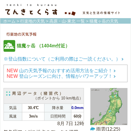
ホーム
>
行楽地の天気
>
高原・山-東北 一覧
> 猫魔ヶ岳の天気
猫魔ヶ岳
（1404m付近）
※登山指数について（ご利用の際はご一読ください。）
NEW
山の天気予報のおすすめ活用方法をご紹介！
NEW
登山シーズンに向け、情報がパワーアップ！
周辺データ（猪苗代）
（ポイントから 10 km地点）
気温
30.4℃
降水量
0.0mm
風速
3m/s
日照時間
60分
8月 7日 12時
雨雲(12:25)