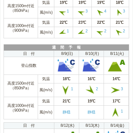
気温
19℃
19℃
19℃
18℃
高度1500m付近
（850hPa）
1
3
4
3
風(m/s)
気温
22℃
23℃
22℃
21℃
高度1000m付近
（900hPa）
1
2
2
2
風(m/s)
週 間 予 報
日 付
8/9(日)
8/10(月)
8/11(火)
登山指数
気温
18℃
16℃
14℃
高度1500m付近
（850hPa）
1
2
3
風(m/s)
気温
21℃
19℃
17℃
高度1000m付近
（900hPa）
1
風(m/s)
静穏
静穏
日 付
8/12(水)
8/13(木)
8/14(金)