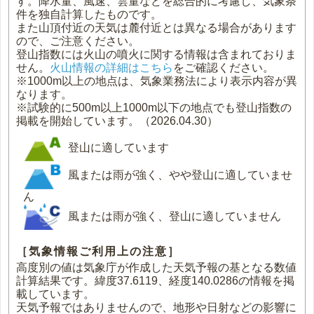
す。降水量、風速、雲量などを総合的に考慮し、気象条
件を独自計算したものです。
また山頂付近の天気は麓付近とは異なる場合があります
ので、ご注意ください。
登山指数には火山の噴火に関する情報は含まれておりま
せん。
火山情報の詳細はこちら
をご確認ください。
※1000m以上の地点は、気象業務法により表示内容が異
なります。
※試験的に500m以上1000m以下の地点でも登山指数の
掲載を開始しています。（2026.04.30）
登山に適しています
風または雨が強く、やや登山に適していませ
ん
風または雨が強く、登山に適していません
［気象情報ご利用上の注意］
高度別の値は気象庁が作成した天気予報の基となる数値
計算結果です。緯度37.6119、経度140.0286の情報を掲
載しています。
天気予報ではありませんので、地形や日射などの影響に