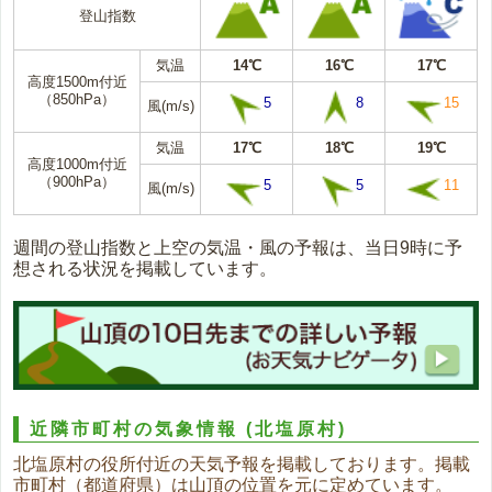
登山指数
気温
14℃
16℃
17℃
高度1500m付近
（850hPa）
5
8
15
風(m/s)
気温
17℃
18℃
19℃
高度1000m付近
（900hPa）
5
5
11
風(m/s)
週間の登山指数と上空の気温・風の予報は、当日9時に予
想される状況を掲載しています。
近隣市町村の気象情報
(北塩原村)
北塩原村の役所付近の天気予報を掲載しております。掲載
市町村（都道府県）は山頂の位置を元に定めています。