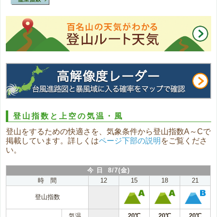
登山指数と上空の気温・風
登山をするための快適さを、気象条件から登山指数A～Cで
掲載しています。詳しくは
ページ下部の説明
をご覧くださ
い。
今 日 8/7(金)
時 間
12
15
18
21
登山指数
気温
20℃
20℃
20℃