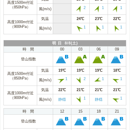
高度1500m付近
（850hPa）
2
1
1
風(m/s)
気温
24℃
23℃
22℃
高度1000m付近
（900hPa）
1
1
1
風(m/s)
明 日 8/8(土)
時 間
00
03
06
09
登山指数
気温
19℃
19℃
19℃
18℃
高度1500m付近
（850hPa）
1
2
1
1
風(m/s)
気温
22℃
21℃
21℃
21℃
高度1000m付近
（900hPa）
1
1
風(m/s)
静穏
静穏
時 間
12
15
18
21
登山指数