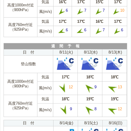
気温
16℃
17℃
15℃
17℃
高度1000m付近
（900hPa）
6
7
7
10
風(m/s)
気温
17℃
17℃
16℃
17℃
高度760m付近
（925hPa）
6
6
7
6
風(m/s)
週 間 予 報
日 付
8/11(火)
8/12(水)
8/13(木)
登山指数
気温
17℃
18℃
18℃
高度1000m付近
（900hPa）
12
9
13
風(m/s)
気温
18℃
19℃
19℃
高度760m付近
（925hPa）
9
8
12
風(m/s)
日 付
8/14(金)
8/15(土)
8/16(日)