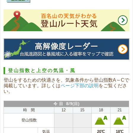
登山指数と上空の気温・風
登山をするための快適さを、気象条件から登山指数A～Cで
掲載しています。詳しくは
ページ下部の説明
をご覧くださ
い。
今 日 8/9(日)
時 間
12
15
18
21
登山指数
気温
20℃
18℃