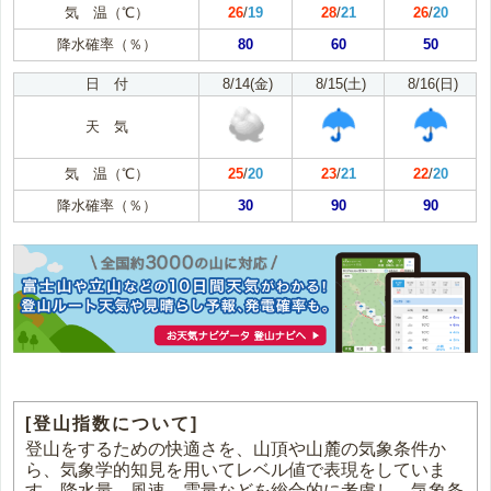
気 温（℃）
26
/
19
28
/
21
26
/
20
降水確率（％）
80
60
50
日 付
8/14(金)
8/15(土)
8/16(日)
天 気
気 温（℃）
25
/
20
23
/
21
22
/
20
降水確率（％）
30
90
90
[登山指数について]
登山をするための快適さを、山頂や山麓の気象条件か
ら、気象学的知見を用いてレベル値で表現をしていま
す。降水量、風速、雲量などを総合的に考慮し、気象条