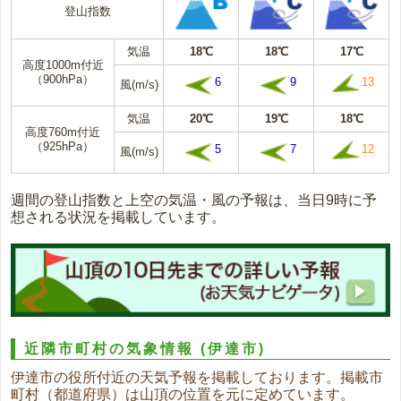
登山指数
気温
18℃
18℃
17℃
高度1000m付近
（900hPa）
6
9
13
風(m/s)
気温
20℃
19℃
18℃
高度760m付近
（925hPa）
5
7
12
風(m/s)
週間の登山指数と上空の気温・風の予報は、当日9時に予
想される状況を掲載しています。
近隣市町村の気象情報
(伊達市)
伊達市の役所付近の天気予報を掲載しております。掲載市
町村（都道府県）は山頂の位置を元に定めています。