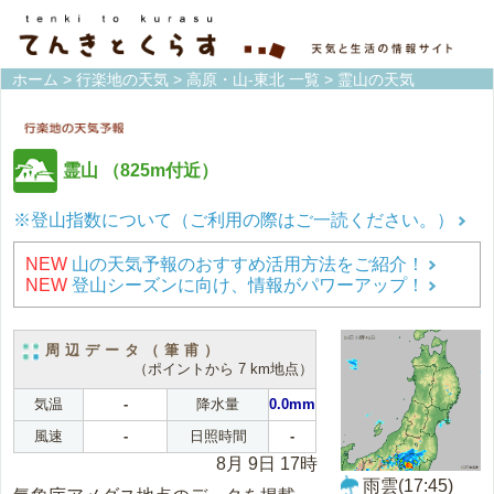
ホーム
>
行楽地の天気
>
高原・山-東北 一覧
> 霊山の天気
霊山
（825m付近）
※登山指数について（ご利用の際はご一読ください。）
NEW
山の天気予報のおすすめ活用方法をご紹介！
NEW
登山シーズンに向け、情報がパワーアップ！
周辺データ（筆甫）
（ポイントから 7 km地点）
気温
-
降水量
0.0mm
風速
-
日照時間
-
8月 9日 17時
雨雲(17:45)