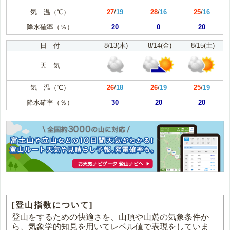
気 温（℃）
27
/
19
28
/
16
25
/
16
降水確率（％）
20
0
20
日 付
8/13(木)
8/14(金)
8/15(土)
天 気
気 温（℃）
26
/
18
26
/
19
25
/
19
降水確率（％）
30
20
20
[登山指数について]
登山をするための快適さを、山頂や山麓の気象条件か
ら、気象学的知見を用いてレベル値で表現をしていま