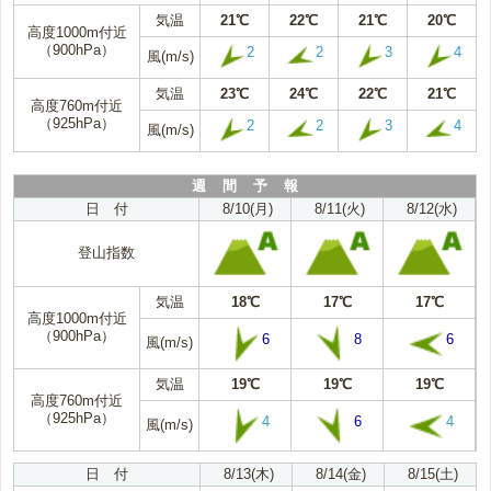
気温
21℃
22℃
21℃
20℃
高度1000m付近
（900hPa）
2
2
3
4
風(m/s)
気温
23℃
24℃
22℃
21℃
高度760m付近
（925hPa）
2
2
3
4
風(m/s)
週 間 予 報
日 付
8/10(月)
8/11(火)
8/12(水)
登山指数
気温
18℃
17℃
17℃
高度1000m付近
（900hPa）
6
8
6
風(m/s)
気温
19℃
19℃
19℃
高度760m付近
（925hPa）
4
6
4
風(m/s)
日 付
8/13(木)
8/14(金)
8/15(土)