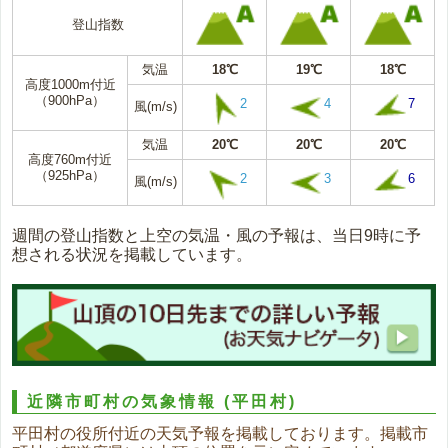
登山指数
気温
18℃
19℃
18℃
高度1000m付近
（900hPa）
2
4
7
風(m/s)
気温
20℃
20℃
20℃
高度760m付近
（925hPa）
2
3
6
風(m/s)
週間の登山指数と上空の気温・風の予報は、当日9時に予
想される状況を掲載しています。
近隣市町村の気象情報
(平田村)
平田村の役所付近の天気予報を掲載しております。掲載市