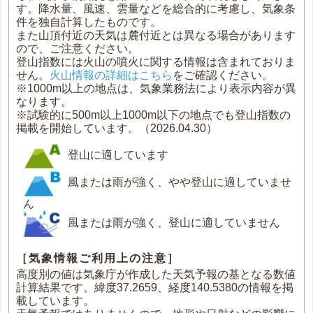
す。降水量、風速、雲量などを総合的に考慮し、気象条
件を独自計算したものです。
また山頂付近の天気は麓付近とは異なる場合があります
ので、ご注意ください。
登山指数には火山の噴火に関する情報は含まれておりま
せん。
火山情報の詳細はこちら
をご確認ください。
※1000m以上の地点は、気象業務法により表示内容が異
なります。
※試験的に500m以上1000m以下の地点でも登山指数の
掲載を開始しています。（2026.04.30）
登山に適しています
風または雨が強く、やや登山に適していませ
ん
風または雨が強く、登山に適していません
［気象情報ご利用上の注意］
高度別の値は気象庁が作成した天気予報の基となる数値
計算結果です。緯度37.2659、経度140.5380の情報を掲
載しています。