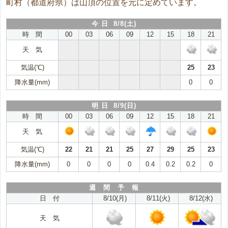
町村（都道府県）は山頂の位置を元に定めています。
今 日 8/8(土)
時 間
00
03
06
09
12
15
18
21
天 気
気温(℃)
25
23
降水量(mm)
0
0
明 日 8/9(日)
時 間
00
03
06
09
12
15
18
21
天 気
気温(℃)
22
21
21
25
27
29
25
23
降水量(mm)
0
0
0
0
0.4
0.2
0.2
0
週 間 予 報
日 付
8/10(月)
8/11(火)
8/12(水)
天 気