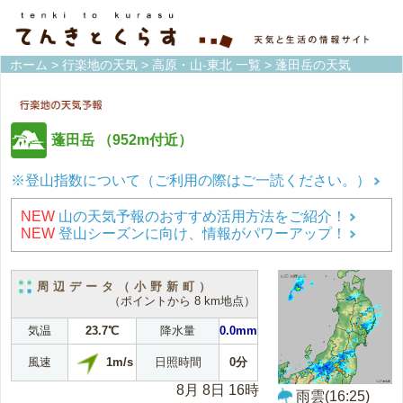
ホーム
>
行楽地の天気
>
高原・山-東北 一覧
> 蓬田岳の天気
蓬田岳
（952m付近）
※登山指数について（ご利用の際はご一読ください。）
NEW
山の天気予報のおすすめ活用方法をご紹介！
NEW
登山シーズンに向け、情報がパワーアップ！
周辺データ（小野新町）
（ポイントから 8 km地点）
気温
23.7℃
降水量
0.0mm
1m/s
風速
日照時間
0分
8月 8日 16時
雨雲(16:25)