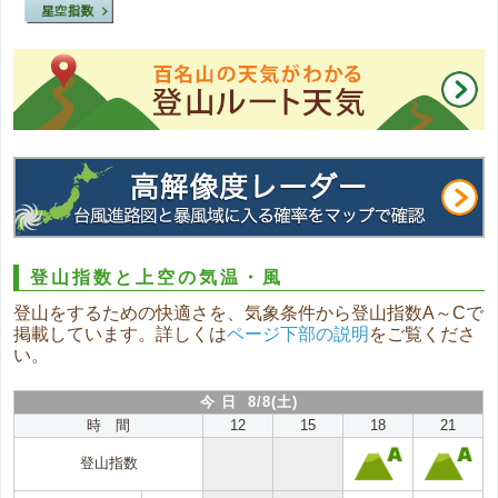
登山指数と上空の気温・風
登山をするための快適さを、気象条件から登山指数A～Cで
掲載しています。詳しくは
ページ下部の説明
をご覧くださ
い。
今 日 8/8(土)
時 間
12
15
18
21
登山指数