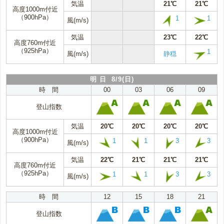
気温
21℃
21℃
高度1000m付近
（900hPa）
1
1
風(m/s)
気温
23℃
22℃
高度760m付近
（925hPa）
1
風(m/s)
静穏
明 日 8/9(日)
時 間
00
03
06
09
登山指数
気温
20℃
20℃
20℃
20℃
高度1000m付近
（900hPa）
1
1
3
3
風(m/s)
気温
22℃
21℃
21℃
21℃
高度760m付近
（925hPa）
1
1
3
3
風(m/s)
時 間
12
15
18
21
登山指数