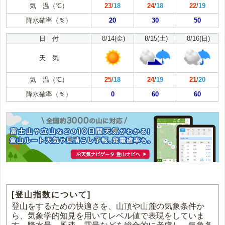
気 温（℃）
23
/
18
24
/
18
22
/
19
降水確率（％）
20
30
50
日 付
8/14(金)
8/15(土)
8/16(日)
天 気
気 温（℃）
25
/
18
24
/
19
21
/
20
降水確率（％）
0
60
60
[登山指数について]
登山をするための快適さを、山頂や山麓の気象条件か
ら、気象学的知見を用いてレベル値で表現をしていま