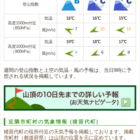
登山指数
気温
16℃
16℃
15℃
高度1500m付近
（850hPa）
7
10
14
風(m/s)
気温
19℃
18℃
17℃
高度1000m付近
（900hPa）
4
6
9
風(m/s)
週間の登山指数と上空の気温・風の予報は、当日9時に予
想される状況を掲載しています。
近隣市町村の気象情報
(猪苗代町)
猪苗代町の役所付近の天気予報を掲載しております。掲載
市町村（都道府県）は山頂の位置を元に定めています。