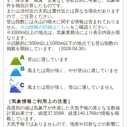
す。降水量、風速、雲量などを総合的に考慮し、気象条
件を独自計算したものです。
また山頂付近の天気は麓付近とは異なる場合があります
ので、ご注意ください。
登山指数には火山の噴火に関する情報は含まれておりま
せん。
火山情報の詳細はこちら
をご確認ください。
※1000m以上の地点は、気象業務法により表示内容が異
なります。
※試験的に500m以上1000m以下の地点でも登山指数の
掲載を開始しています。（2026.04.30）
登山に適しています
風または雨が強く、やや登山に適していませ
ん
風または雨が強く、登山に適していません
［気象情報ご利用上の注意］
高度別の値は気象庁が作成した天気予報の基となる数値
計算結果です。緯度37.5589、経度140.1769の情報を掲
載しています。
天気予報ではありませんので、地形や日射などの影響に