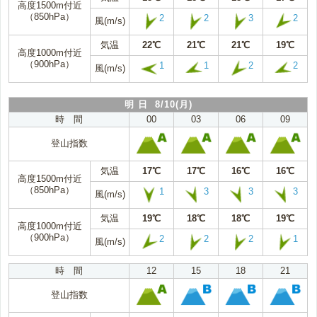
高度1500m付近
（850hPa）
2
2
3
2
風(m/s)
気温
22℃
21℃
21℃
19℃
高度1000m付近
（900hPa）
1
1
2
2
風(m/s)
明 日 8/10(月)
時 間
00
03
06
09
登山指数
気温
17℃
17℃
16℃
16℃
高度1500m付近
（850hPa）
1
3
3
3
風(m/s)
気温
19℃
18℃
18℃
19℃
高度1000m付近
（900hPa）
2
2
2
1
風(m/s)
時 間
12
15
18
21
登山指数