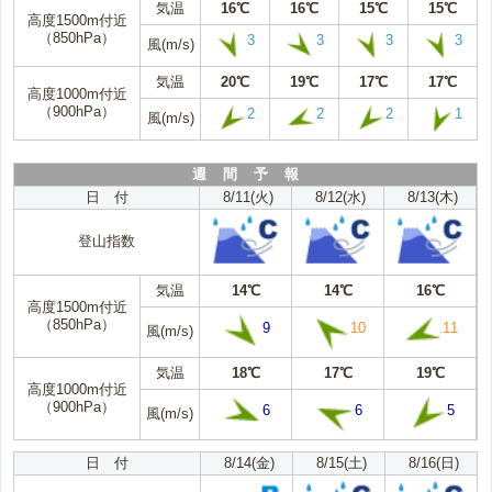
気温
16℃
16℃
15℃
15℃
高度1500m付近
（850hPa）
3
3
3
3
風(m/s)
気温
20℃
19℃
17℃
17℃
高度1000m付近
（900hPa）
2
2
2
1
風(m/s)
週 間 予 報
日 付
8/11(火)
8/12(水)
8/13(木)
登山指数
気温
14℃
14℃
16℃
高度1500m付近
（850hPa）
9
10
11
風(m/s)
気温
18℃
17℃
19℃
高度1000m付近
（900hPa）
6
6
5
風(m/s)
日 付
8/14(金)
8/15(土)
8/16(日)