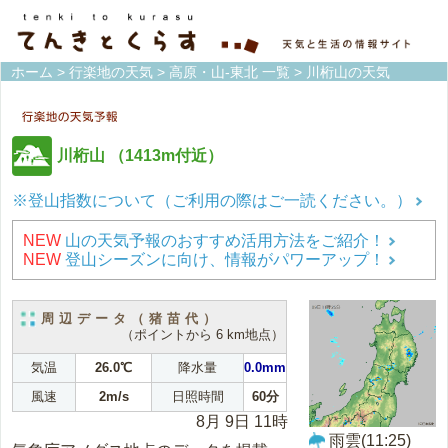
ホーム
>
行楽地の天気
>
高原・山-東北 一覧
> 川桁山の天気
川桁山
（1413m付近）
※登山指数について（ご利用の際はご一読ください。）
NEW
山の天気予報のおすすめ活用方法をご紹介！
NEW
登山シーズンに向け、情報がパワーアップ！
周辺データ（猪苗代）
（ポイントから 6 km地点）
気温
26.0℃
降水量
0.0mm
風速
2m/s
日照時間
60分
8月 9日 11時
雨雲(11:25)