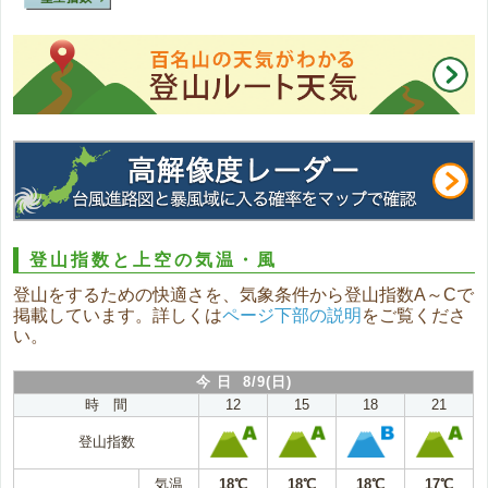
登山指数と上空の気温・風
登山をするための快適さを、気象条件から登山指数A～Cで
掲載しています。詳しくは
ページ下部の説明
をご覧くださ
い。
今 日 8/9(日)
時 間
12
15
18
21
登山指数
気温
18℃
18℃
18℃
17℃