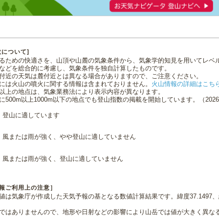
数について]
るための快適さを、山頂や山麓の気象条件から、気象学的知見を用いてレベ
などを総合的に考慮し、気象条件を独自計算したものです。
付近の天気は麓付近とは異なる場合がありますので、ご注意ください。
には火山の噴火に関する情報は含まれておりません。
火山情報の詳細はこち
0m以上の地点は、気象業務法により表示内容が異なります。
に500m以上1000m以下の地点でも登山指数の掲載を開始しています。（2026.0
登山に適しています
風または雨が強く、やや登山に適していません
風または雨が強く、登山に適していません
報ご利用上の注意］
値は気象庁が作成した天気予報の基となる数値計算結果です。緯度37.1497、経
ではありませんので、地形や日射などの影響により山岳では値が大きく異な