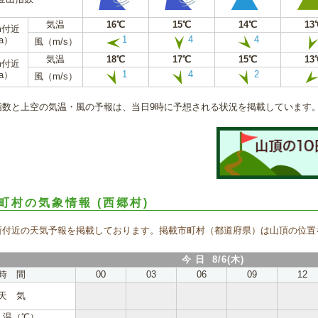
気温
16℃
15℃
14℃
13
m付近
1
4
4
a）
風（m/s）
気温
18℃
17℃
15℃
13
m付近
1
4
2
a）
風（m/s）
指数と上空の気温・風の予報は、当日9時に予想される状況を掲載しています
町村の気象情報
(西郷村)
所付近の天気予報を掲載しております。掲載市町村（都道府県）は山頂の位置
今 日 8/6(木)
時 間
00
03
06
09
12
天 気
 温（℃）