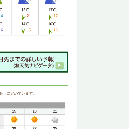
℃
12℃
13℃
4
21
17
℃
14℃
16℃
6
15
16
。
を元に定めています。
15
18
21
29
27
25