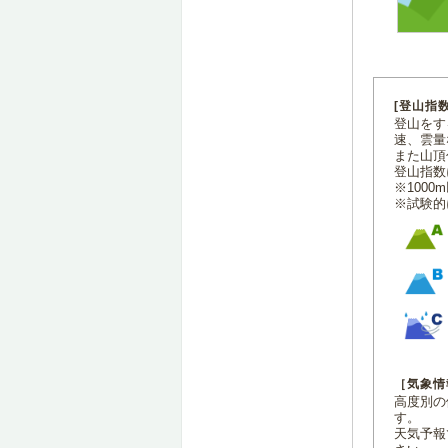
[登山指
登山をす
速、雲量
また山頂
登山指数
※100
※試験的
［気象情
高度別の
す。
天気予報