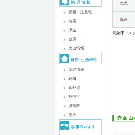
気温
警報・注意報
風速
地震
津波
気象庁アメ
台風
火山情報
黄砂情報
花粉
紫外線
熱中症
肌指数
洗濯
赤面山