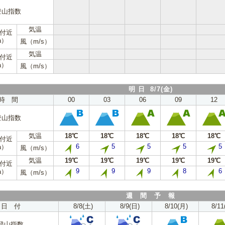
登山指数
気温
m付近
a）
風（m/s）
気温
m付近
a）
風（m/s）
明 日 8/7(金)
時 間
00
03
06
09
12
登山指数
気温
18℃
18℃
18℃
18℃
18℃
m付近
6
5
5
5
5
a）
風（m/s）
気温
19℃
19℃
19℃
19℃
19℃
m付近
9
9
9
8
6
a）
風（m/s）
週 間 予 報
日 付
8/8(土)
8/9(日)
8/10(月)
8/11
登山指数