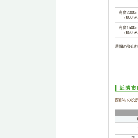
高度2000
（800hP
高度1500
（850hP
週間の登山
近隣市
西郷村の役
気