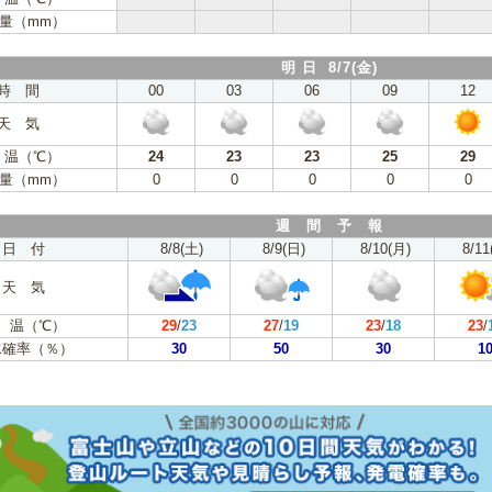
量（mm）
明 日 8/7(金)
時 間
00
03
06
09
12
天 気
 温（℃）
24
23
23
25
29
量（mm）
0
0
0
0
0
週 間 予 報
日 付
8/8(土)
8/9(日)
8/10(月)
8/11
天 気
 温（℃）
29
/
23
27
/
19
23
/
18
23
/
水確率（％）
30
50
30
1