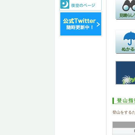
登山指
登山をする