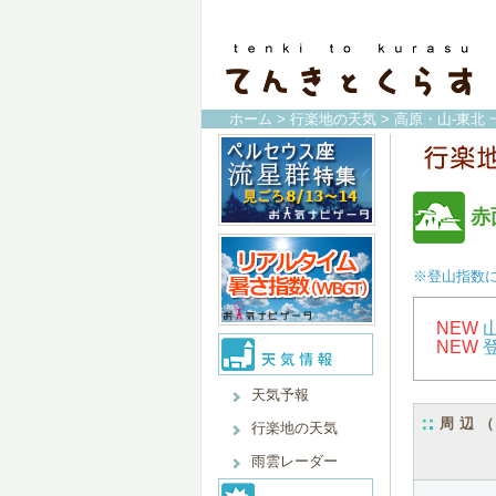
ホーム
>
行楽地の天気
>
高原・山-東北 
赤
※登山指数
NEW
NEW
天気予報
周辺
行楽地の天気
雨雲レーダー