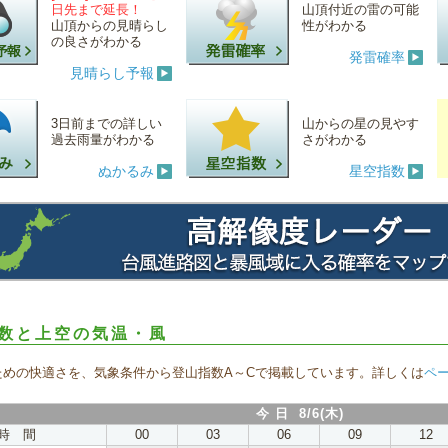
日先まで延長！
山頂付近の雷の可能
山頂からの見晴らし
性がわかる
の良さがわかる
発雷確率
見晴らし予報
3日前までの詳しい
山からの星の見やす
過去雨量がわかる
さがわかる
ぬかるみ
星空指数
数と上空の気温・風
ための快適さを、気象条件から登山指数A～Cで掲載しています。詳しくは
ペ
今 日 8/6(木)
時 間
00
03
06
09
12