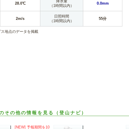
降水量
28.0℃
0.0mm
（1時間以内）
日照時間
2m/s
55分
（1時間以内）
ダス地点のデータを掲載
のその他の情報を見る（登山ナビ）
[NEW] 予報期間を10