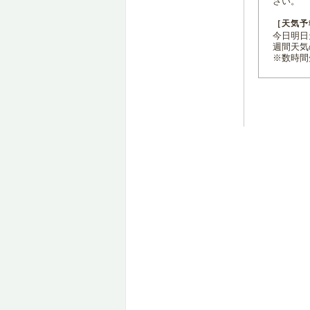
さい。
［天気予
今日明日天
週間天気
※数時間