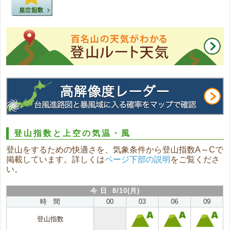
登山指数と上空の気温・風
登山をするための快適さを、気象条件から登山指数A～Cで
掲載しています。詳しくは
ページ下部の説明
をご覧くださ
い。
今 日 8/10(月)
時 間
00
03
06
09
登山指数