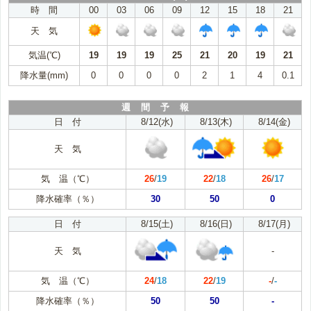
時 間
00
03
06
09
12
15
18
21
天 気
気温(℃)
19
19
19
25
21
20
19
21
降水量(mm)
0
0
0
0
2
1
4
0.1
週 間 予 報
日 付
8/12(水)
8/13(木)
8/14(金)
天 気
気 温（℃）
26
/
19
22
/
18
26
/
17
降水確率（％）
30
50
0
日 付
8/15(土)
8/16(日)
8/17(月)
天 気
-
気 温（℃）
24
/
18
22
/
19
-
/
-
降水確率（％）
50
50
-