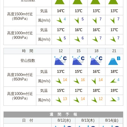
気温
14℃
13℃
13℃
13℃
高度1500m付近
（850hPa）
4
5
7
7
風(m/s)
気温
17℃
16℃
16℃
17℃
高度1000m付近
（900hPa）
5
6
7
7
風(m/s)
時 間
12
15
18
21
登山指数
気温
13℃
15℃
16℃
18℃
高度1500m付近
（850hPa）
14
16
14
4
風(m/s)
気温
15℃
17℃
18℃
19℃
高度1000m付近
（900hPa）
13
14
12
3
風(m/s)
週 間 予 報
日 付
8/12(水)
8/13(木)
8/14(金)