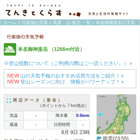
ホーム
>
行楽地の天気
>
高原・山-東北 一覧
> 本名御神楽岳の天気
本名御神楽岳
（1266m付近）
※登山指数について（ご利用の際はご一読ください。）
NEW
山の天気予報のおすすめ活用方法をご紹介！
NEW
登山シーズンに向け、情報がパワーアップ！
周辺データ（室谷）
（ポイントから 7 km地点）
気温
-
降水量
0.0mm
風速
-
日照時間
-
8月 9日 23時
雨雲(23:55)