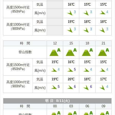
気温
16℃
15℃
15℃
高度1500m付近
（850hPa）
3
3
4
風(m/s)
気温
19℃
18℃
18℃
高度1000m付近
（900hPa）
3
3
3
風(m/s)
時 間
12
15
18
21
登山指数
気温
15℃
16℃
15℃
15℃
高度1500m付近
（850hPa）
4
5
4
4
風(m/s)
気温
19℃
20℃
18℃
17℃
高度1000m付近
（900hPa）
5
6
6
4
風(m/s)
明 日 8/11(火)
時 間
00
03
06
09
登山指数