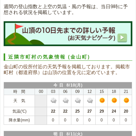
週間の登山指数と上空の気温・風の予報は、当日9時に予
想される状況を掲載しています。
近隣市町村の気象情報
(金山町)
金山町の役所付近の天気予報を掲載しております。掲載市
町村（都道府県）は山頂の位置を元に定めています。
今 日 8/10(月)
時 間
00
03
06
09
12
15
18
21
天 気
気温(℃)
22
22
25
27
29
24
20
降水量(mm)
0
0
0
0
0
0
0
明 日 8/11(火)