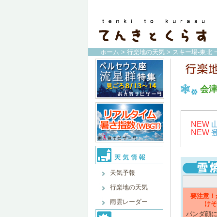
ホーム
>
行楽地の天気
>
スキー場-東北 
会
NEW
NEW
天気予報
行楽地の天気
要注意！
雨雲レーダー
けそ
パンダ顔