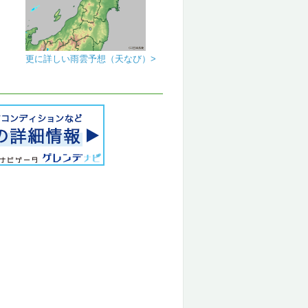
更に詳しい雨雲予想（天なび）>