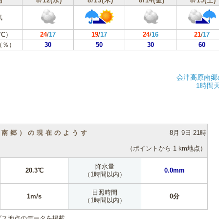
付
8/12(水)
8/13(木)
8/14(金)
8/15(土)
気
℃）
24
/
17
19
/
17
24
/
16
21
/
17
（％）
30
50
30
60
会津高原南郷
1時間
（南郷）の現在のようす
8月 9日 21時
（ポイントから 1 km地点）
降水量
20.3℃
0.0mm
（1時間以内）
日照時間
1m/s
0分
（1時間以内）
ダス地点のデータを掲載