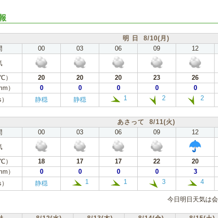
報
明 日 8/10(月)
間
00
03
06
09
12
気
℃）
20
20
20
23
26
mm）
0
0
0
0
0
1
2
2
s）
静穏
静穏
あさって 8/11(火)
間
00
03
06
09
12
気
℃）
18
17
17
22
20
mm）
0
0
0
0
3
1
1
3
4
s）
静穏
今日明日天気は会