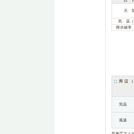
日 
天 
気 温（
降水確率
周辺
気温
風速
気象庁アメ