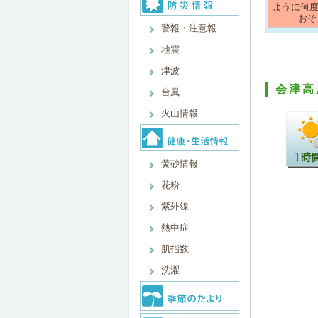
ように何
おそ
警報・注意報
地震
津波
会津高
台風
火山情報
黄砂情報
花粉
紫外線
熱中症
肌指数
洗濯