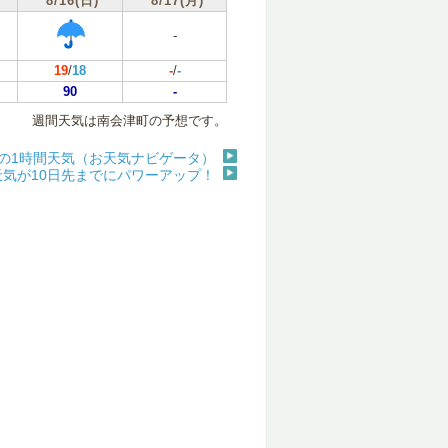
8/16(日)
8/17(月)
-
19
/
18
-
/
-
90
-
週間天気は南会津町の予想です。
の1時間天気（お天気ナビゲータ）
天気が10日先までにパワーアップ！