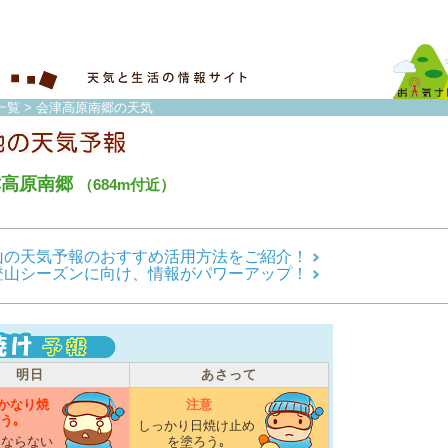
一覧
> 会津高原南郷の天気
津高原南郷
（684m付近）
山の天気予報のおすすめ活用方法をご紹介！
登山シーズンに向け、情報がパワーアップ！
明日
あさって
かなり焼
注意
う｡
しっかり日焼け止め
にならない
を塗ろう｡